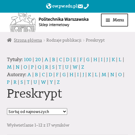
ow.pw.edu.pl
Przejdź
Przejdź
Menu
do
do
nawigacji
treści
Start
Strona główna
Rodzaje publikacji
Preskrypt
Produkty
Tytuły:
100
|
20
|
A
|
B
|
C
|
D
|
E
|
F
|
G
|
H
|
I
|
J
|
K
|
L
|
M
|
N
|
O
|
P
|
Q
|
R
|
S
|
T
|
U
|
W
|
Z
Moje konto
Autorzy:
A
|
B
|
C
|
D
|
F
|
G
|
H
|
I
|
J
|
K
|
L
|
M
|
N
|
O
|
P
|
R
|
S
|
T
|
U
|
W
|
Y
|
Z
Obserwowane
Preskrypt
Sklep dla jednostek PW »
Wyświetlanie 1–12 z 17 wyników