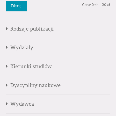
Cen
Cen
Cena:
0 zł
—
20 zł
Filtruj
min
mak
Rodzaje publikacji
Wydziały
Kierunki studiów
Dyscypliny naukowe
Wydawca