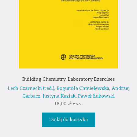
Building Chemistry. Laboratory Exercises
Lech Czarnecki (red.)
,
Bogumiła Chmielewska
,
Andrzej
Garbacz
,
Justyna Kuziak
,
Paweł Łukowski
18,00
zł
z VAT
Dodaj do koszyka