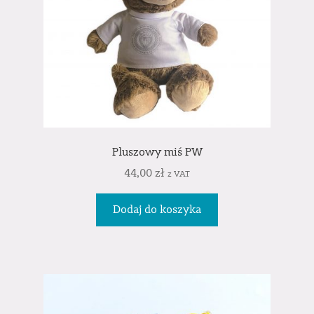
Pluszowy miś PW
44,00
zł
z VAT
Dodaj do koszyka