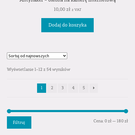
Antyhaker – osłona na kamerę internetową
10,00
zł
z VAT
Dodaj do koszyka
Wyświetlanie 1–12 z 54 wyników
1
2
3
4
5
Cen
Cen
Cena:
0 zł
—
180 zł
Filtruj
min
mak