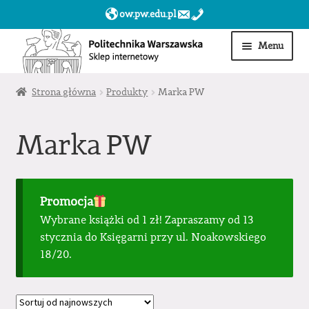
ow.pw.edu.pl
Przejdź
Przejdź
Menu
do
do
nawigacji
treści
Start
Strona główna
Produkty
Marka PW
Produkty
Marka PW
Moje konto
Obserwowane
Promocja
Wybrane książki od 1 zł! Zapraszamy od 13
Sklep dla jednostek PW »
stycznia do Księgarni przy ul. Noakowskiego
18/20.