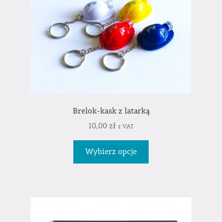
Brelok-kask z latarką
10,00
zł
z VAT
Wybierz opcje