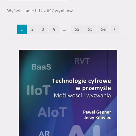
Wyświetlanie 1–12 z 647 wyników
1
2
3
4
…
52
53
54