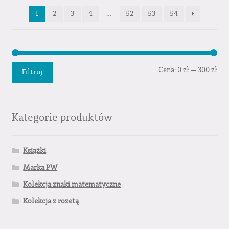
1
2
3
4
…
52
53
54
Cen
Cen
Cena:
0 zł
—
300 zł
Filtruj
min
mak
Kategorie produktów
Książki
Marka PW
Kolekcja znaki matematyczne
Kolekcja z rozetą