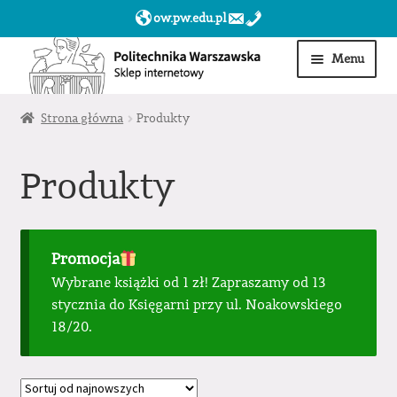
ow.pw.edu.pl
Przejdź
Przejdź
Menu
do
do
nawigacji
treści
Start
Strona główna
Produkty
Produkty
Produkty
Moje konto
Obserwowane
Promocja
Wybrane książki od 1 zł! Zapraszamy od 13
Sklep dla jednostek PW »
stycznia do Księgarni przy ul. Noakowskiego
18/20.