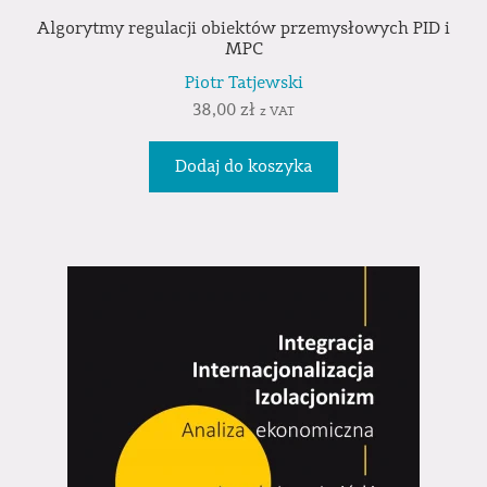
Algorytmy regulacji obiektów przemysłowych PID i
MPC
Piotr Tatjewski
38,00
zł
z VAT
Dodaj do koszyka