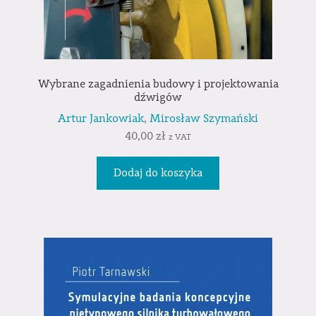
Wybrane zagadnienia budowy i projektowania
dźwigów
Artur Jankowiak
,
Mirosław Szymański
40,00
zł
z VAT
Dodaj do koszyka