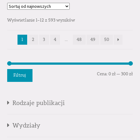
Wyświetlanie 1–12 z 593 wyników
1
2
3
4
…
48
49
50
Cen
Cen
Cena:
0 zł
—
300 zł
Filtruj
min
mak
Rodzaje publikacji
Wydziały