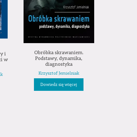
Obróbka skrawaniem.
y i
Podstawy, dynamika,
zi w
diagnostyka
Krzysztof Jemielniak
ak
Dowiedz się więcej