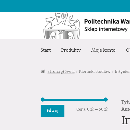
Przejdź
Przejdź
do
do
nawigacji
treści
Start
Produkty
Moje konto
O
Strona główna
Kierunki studiów
Inżynier
Tyt
Cena
Cena
Aut
Cena:
0 zł
—
50 zł
Filtruj
I
min.
maks.