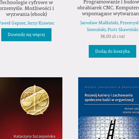
Programowanie i budo
Technologie cyfrowe w
obrabiarek CNC. Kompute
przemyśle. Możliwości i
wspomagane wytwarzan
wyzwania (ebook)
Jarosław Małkiński
,
Przemys
Paweł Gepner
,
Jerzy Krawiec
Siemiński
,
Piotr Skawiński
Dowiedz się więcej
38,00
zł
z VAT
Dodaj do koszyka