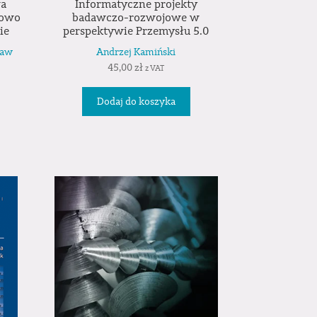
Informatyczne projekty
wa
badawczo-rozwojowe w
rowo
perspektywie Przemysłu 5.0
ie
Andrzej Kamiński
ław
45,00
zł
z VAT
Dodaj do koszyka