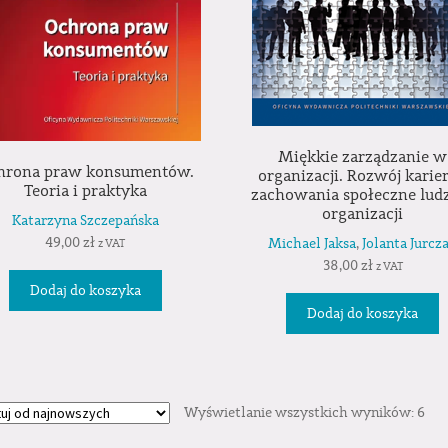
Miękkie zarządzanie w
hrona praw konsumentów.
organizacji. Rozwój karier
Teoria i praktyka
zachowania społeczne lud
organizacji
Katarzyna Szczepańska
49,00
zł
Michael Jaksa
,
Jolanta Jurcz
z VAT
38,00
zł
z VAT
Dodaj do koszyka
Dodaj do koszyka
Wyświetlanie wszystkich wyników: 6