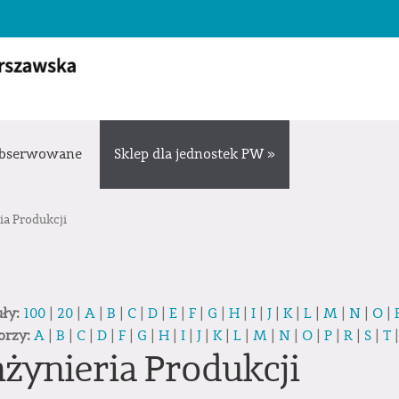
bserwowane
Sklep dla jednostek PW »
ia Produkcji
uły:
100
|
20
|
A
|
B
|
C
|
D
|
E
|
F
|
G
|
H
|
I
|
J
|
K
|
L
|
M
|
N
|
O
|
orzy:
A
|
B
|
C
|
D
|
F
|
G
|
H
|
I
|
J
|
K
|
L
|
M
|
N
|
O
|
P
|
R
|
S
|
T
nżynieria Produkcji