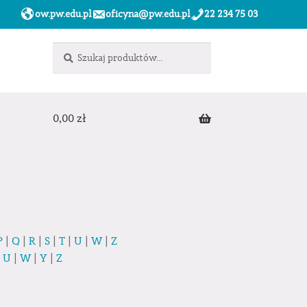
ow.pw.edu.pl
oficyna@pw.edu.pl
22 234 75 03
Szukaj:
Szukaj
0,00
zł
P
|
Q
|
R
|
S
|
T
|
U
|
W
|
Z
|
U
|
W
|
Y
|
Z