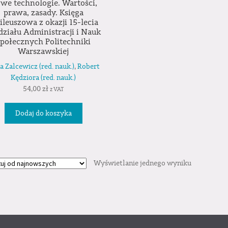
we technologie. Wartości,
prawa, zasady. Księga
ileuszowa z okazji 15-lecia
ziału Administracji i Nauk
połecznych Politechniki
Warszawskiej
 Zalcewicz (red. nauk.)
,
Robert
Kędziora (red. nauk.)
54,00
zł
z VAT
Dodaj do koszyka
Wyświetlanie jednego wyniku