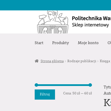
Przejdź
Przejdź
do
do
nawigacji
treści
Start
Produkty
Moje konto
O
Strona główna
Rodzaje publikacji
Księga
Tyt
Cena
Cena
Aut
Cena:
50 zł
—
60 zł
Filtruj
K
min.
maks.