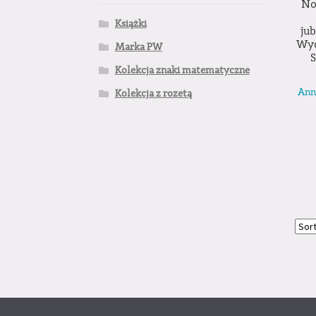
No
Książki
jub
Wyd
Marka PW
S
Kolekcja znaki matematyczne
Anna
Kolekcja z rozetą