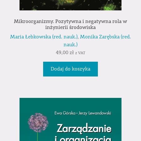
Mikroorganizmy. Pozytywna i negatywna rola w
inżynierii środowiska
Maria Łebkowska (red. nauk.)
,
Monika Zarębska (red.
nauk.)
49,00
zł
z VAT
Dodaj do koszyka