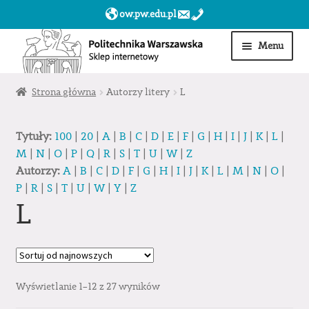
ow.pw.edu.pl
Przejdź
Przejdź
Menu
do
do
nawigacji
treści
Start
Strona główna
Autorzy litery
L
Produkty
Tytuły:
100
|
20
|
A
|
B
|
C
|
D
|
E
|
F
|
G
|
H
|
I
|
J
|
K
|
L
|
M
|
N
|
O
|
P
|
Q
|
R
|
S
|
T
|
U
|
W
|
Z
Moje konto
Autorzy:
A
|
B
|
C
|
D
|
F
|
G
|
H
|
I
|
J
|
K
|
L
|
M
|
N
|
O
|
P
|
R
|
S
|
T
|
U
|
W
|
Y
|
Z
Obserwowane
L
Sklep dla jednostek PW »
Wyświetlanie 1–12 z 27 wyników