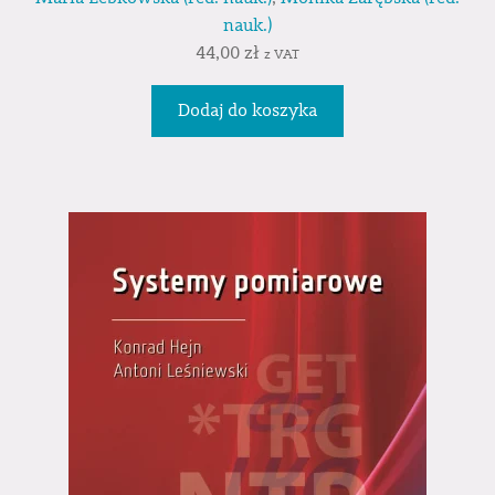
nauk.)
44,00
zł
z VAT
Dodaj do koszyka