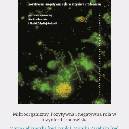
Mikroorganizmy. Pozytywna i negatywna rola w
inżynierii środowiska
Maria Łebkowska (red. nauk.)
,
Monika Zarębska (red.