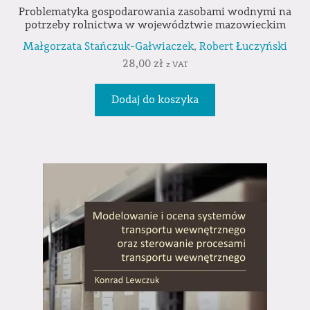
Problematyka gospodarowania zasobami wodnymi na
potrzeby rolnictwa w województwie mazowieckim
Małgorzata Stańczuk-Gałwiaczek
,
Robert Łuczyński
28,00
zł
z VAT
Dodaj do koszyka