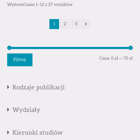
Wyświetlanie 1–12 z 27 wyników
1
2
3
Cen
Cen
Cena:
0 zł
—
70 zł
Filtruj
min
mak
Rodzaje publikacji
Wydziały
Kierunki studiów