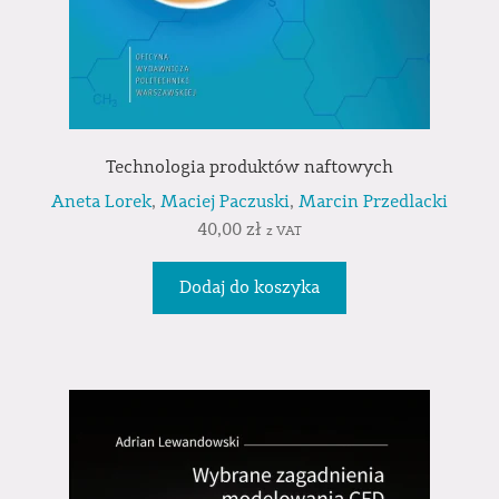
Technologia produktów naftowych
Aneta Lorek
,
Maciej Paczuski
,
Marcin Przedlacki
40,00
zł
z VAT
Dodaj do koszyka