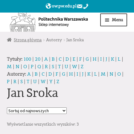
ow.pw.edu.pl
Przejdź
Przejdź
Menu
do
do
nawigacji
treści
Start
Strona główna
Autorzy
Jan Sroka
Produkty
Tytuły:
100
|
20
|
A
|
B
|
C
|
D
|
E
|
F
|
G
|
H
|
I
|
J
|
K
|
L
|
M
|
N
|
O
|
P
|
Q
|
R
|
S
|
T
|
U
|
W
|
Z
Moje konto
Autorzy:
A
|
B
|
C
|
D
|
F
|
G
|
H
|
I
|
J
|
K
|
L
|
M
|
N
|
O
|
P
|
R
|
S
|
T
|
U
|
W
|
Y
|
Z
Obserwowane
Jan Sroka
Sklep dla jednostek PW »
Wyświetlanie wszystkich wyników: 3