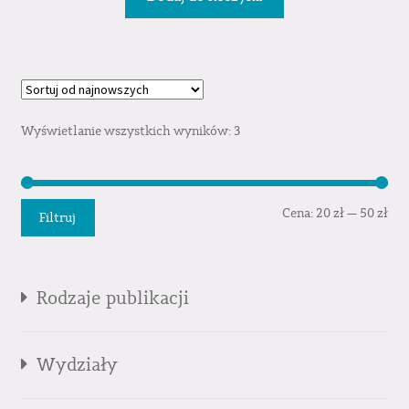
Wyświetlanie wszystkich wyników: 3
Cen
Cen
Cena:
20 zł
—
50 zł
Filtruj
min
mak
Rodzaje publikacji
Wydziały