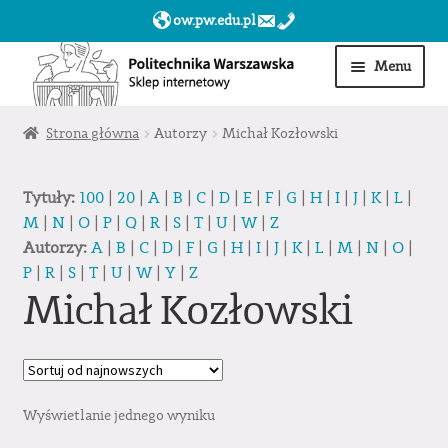
ow.pw.edu.pl
Przejdź
Przejdź
Menu
do
do
nawigacji
treści
Start
Strona główna
Autorzy
Michał Kozłowski
Produkty
Tytuły:
100
|
20
|
A
|
B
|
C
|
D
|
E
|
F
|
G
|
H
|
I
|
J
|
K
|
L
|
M
|
N
|
O
|
P
|
Q
|
R
|
S
|
T
|
U
|
W
|
Z
Moje konto
Autorzy:
A
|
B
|
C
|
D
|
F
|
G
|
H
|
I
|
J
|
K
|
L
|
M
|
N
|
O
|
P
|
R
|
S
|
T
|
U
|
W
|
Y
|
Z
Obserwowane
Michał Kozłowski
Sklep dla jednostek PW »
Wyświetlanie jednego wyniku