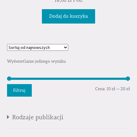
18,00
zł
z VAT
Dodaj do koszyka
Wyświetlanie jednego wyniku
Cen
Cen
Cena:
10 zł
—
20 zł
Filtruj
min
mak
Rodzaje publikacji