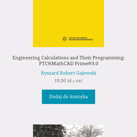
Engineering Calculations and Their Programming:
PTC®MathCAD Prime®3.0
Ryszard Robert Gajewski
19,00
zł
z VAT
Dodaj do koszyka