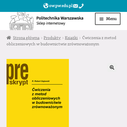
ow.pw.edu.pl
Przejdź
Przejdź
Menu
do
do
nawigacji
treści
Start
Strona główna
Produkty
Książki
Ćwiczenia z metod
obliczeniowych w budownictwie zrównoważonym
Produkty
Moje konto
Obserwowane
Sklep dla jednostek PW »