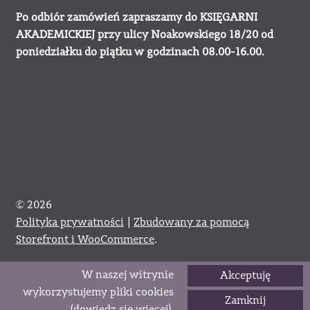
Po odbiór zamówień zapraszamy do KSIĘGARNI
AKADEMICKIEJ przy ulicy Noakowskiego 18/20 od
poniedziałku do piątku w godzinach 08.00-16.00.
© 2026
Polityka prywatności
Zbudowany za pomocą
Storefront i WooCommerce
.
W naszej witrynie
Akceptuję
0
wykorzystujemy pliki cookies
Zamknij
Szukaj:
Szukaj
(
dowiedz się więcej
).