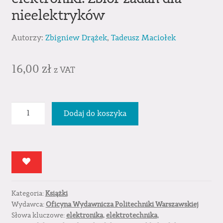
nieelektryków
Autorzy:
Zbigniew Drążek
,
Tadeusz Maciołek
16,00
zł
z VAT
ilość
Dodaj do koszyka
Podstawy
elektrotechniki
i
elektroniki.
Zbiór
zadań
Kategoria:
Książki
dla
Wydawca:
Oficyna Wydawnicza Politechniki Warszawskiej
nieelektryków
Słowa kluczowe:
elektronika
,
elektrotechnika
,