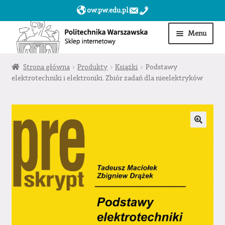
ow.pw.edu.pl
Przejdź
Przejdź
Menu
do
do
nawigacji
treści
Start
Strona główna
Produkty
Książki
Podstawy
elektrotechniki i elektroniki. Zbiór zadań dla nieelektryków
Produkty
Moje konto
Obserwowane
Sklep dla jednostek PW »