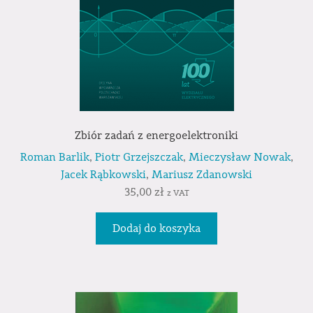
Zbiór zadań z energoelektroniki
Roman Barlik
,
Piotr Grzejszczak
,
Mieczysław Nowak
,
Jacek Rąbkowski
,
Mariusz Zdanowski
35,00
zł
z VAT
Dodaj do koszyka