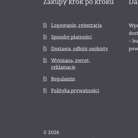
Zakupy krok po kroku
Da
Logowanie, rejestracja
Wpr
dos
Sposoby płatności
– k
Dostawa, odbiór osobisty
powy
Wymiana, zwrot,
reklamacje
Regulamin
Polityka prywatności
© 2026