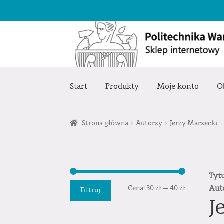
Przejdź
Przejdź
do
do
nawigacji
treści
Start
Produkty
Moje konto
O
Strona główna
Autorzy
Jerzy Marzecki
Tyt
Cena
Cena
Aut
Cena:
30 zł
—
40 zł
Filtruj
J
min.
maks.