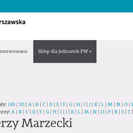
bserwowane
Sklep dla jednostek PW »
uły:
100
|
20
|
A
|
B
|
C
|
D
|
E
|
F
|
G
|
H
|
I
|
J
|
K
|
L
|
M
|
N
|
O
|
orzy:
A
|
B
|
C
|
D
|
F
|
G
|
H
|
I
|
J
|
K
|
L
|
M
|
N
|
O
|
P
|
R
|
S
|
T
erzy Marzecki