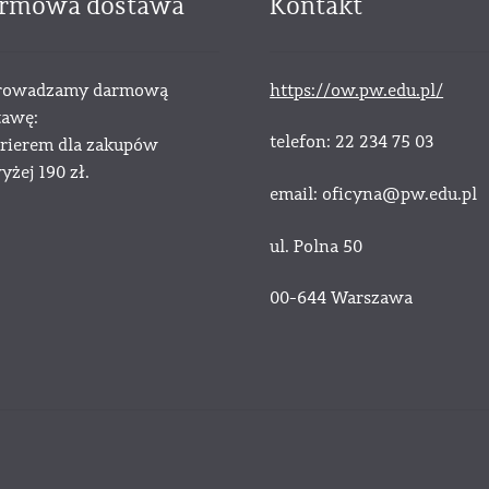
rmowa dostawa
Kontakt
owadzamy darmową
https://ow.pw.edu.pl/
tawę:
telefon: 22 234 75 03
urierem dla zakupów
żej 190 zł.
email: oficyna@pw.edu.pl
ul. Polna 50
00-644 Warszawa