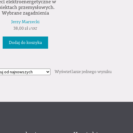
eci elektroenergetyczne w
biektach przemysłowych.
Wybrane zagadnienia
Jerzy Marzecki
38,00
zł
z VAT
Dodaj do koszyka
Wyświetlanie jednego wyniku