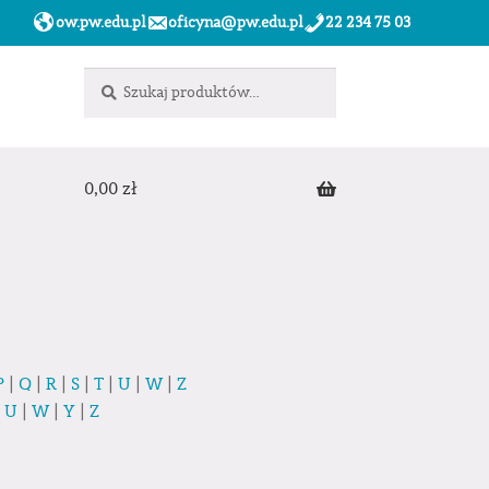
ow.pw.edu.pl
oficyna@pw.edu.pl
22 234 75 03
Szukaj:
Szukaj
0,00
zł
P
|
Q
|
R
|
S
|
T
|
U
|
W
|
Z
|
U
|
W
|
Y
|
Z