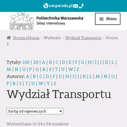
ow.pw.edu.pl
Przejdź
Przejdź
Menu
do
do
nawigacji
treści
Start
Strona główna
Wydzialy
Wydział Transportu
Strona
2
Produkty
Tytuły:
100
|
20
|
A
|
B
|
C
|
D
|
E
|
F
|
G
|
H
|
I
|
J
|
K
|
L
|
Moje konto
M
|
N
|
O
|
P
|
Q
|
R
|
S
|
T
|
U
|
W
|
Z
Autorzy:
A
|
B
|
C
|
D
|
F
|
G
|
H
|
I
|
J
|
K
|
L
|
M
|
N
|
O
|
Obserwowane
P
|
R
|
S
|
T
|
U
|
W
|
Y
|
Z
Wydział Transportu
Sklep dla jednostek PW »
Wyświetlanie 13–24 z 54 wyników