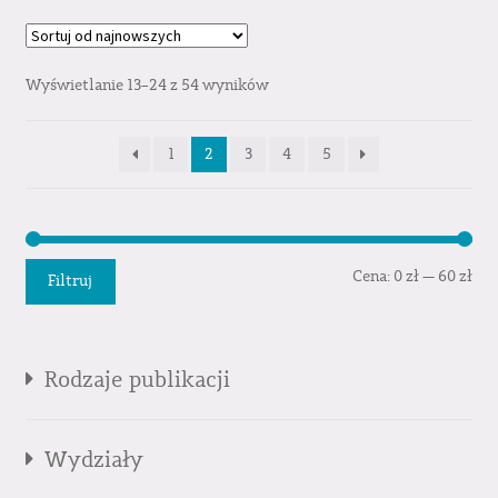
Wyświetlanie 13–24 z 54 wyników
1
2
3
4
5
Cen
Cen
Cena:
0 zł
—
60 zł
Filtruj
min
mak
Rodzaje publikacji
Wydziały