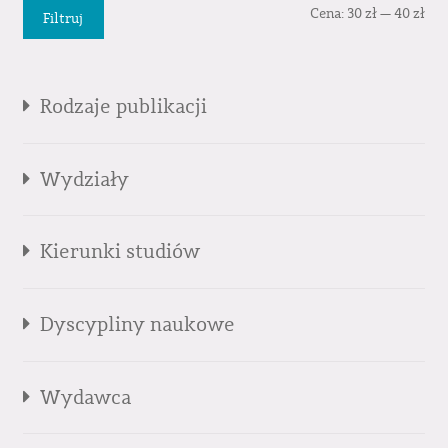
Cen
Cen
Cena:
30 zł
—
40 zł
Filtruj
min
mak
Rodzaje publikacji
Wydziały
Kierunki studiów
Dyscypliny naukowe
Wydawca