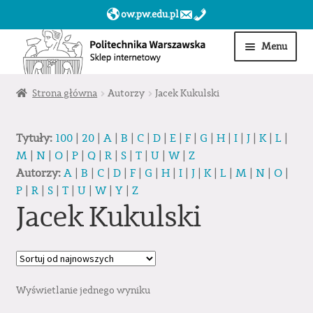
ow.pw.edu.pl
Przejdź
Przejdź
Menu
do
do
nawigacji
treści
Start
Strona główna
Autorzy
Jacek Kukulski
Produkty
Tytuły:
100
|
20
|
A
|
B
|
C
|
D
|
E
|
F
|
G
|
H
|
I
|
J
|
K
|
L
|
M
|
N
|
O
|
P
|
Q
|
R
|
S
|
T
|
U
|
W
|
Z
Moje konto
Autorzy:
A
|
B
|
C
|
D
|
F
|
G
|
H
|
I
|
J
|
K
|
L
|
M
|
N
|
O
|
P
|
R
|
S
|
T
|
U
|
W
|
Y
|
Z
Obserwowane
Jacek Kukulski
Sklep dla jednostek PW »
Wyświetlanie jednego wyniku