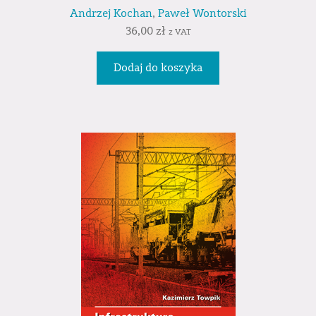
Andrzej Kochan
,
Paweł Wontorski
36,00
zł
z VAT
Dodaj do koszyka