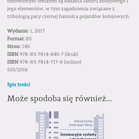
omówionym tematem są badania taboru kolejowego i
jego elementów, w tym zagadnienia związane z
tribologią pary ciernej hamulca pojazdów kolejowych.
Wydanie:
1, 2017
Format:
B5
Stron:
140
ISBN
978-83-7814-640-7 (druk)
ISBN
978-83-7814-717-6 (online)
510/2016
Spis treści
Może spodoba się również…