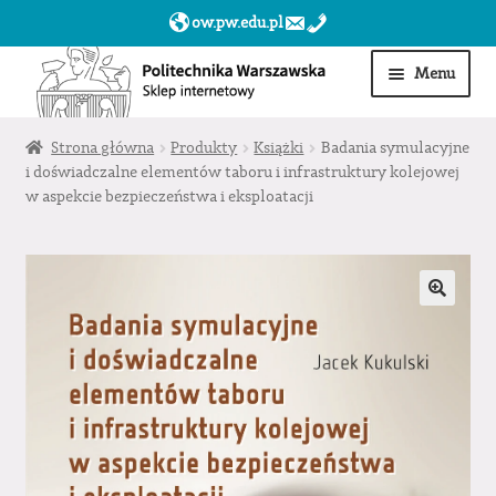
ow.pw.edu.pl
Przejdź
Przejdź
Menu
do
do
nawigacji
treści
Start
Strona główna
Produkty
Książki
Badania symulacyjne
i doświadczalne elementów taboru i infrastruktury kolejowej
w aspekcie bezpieczeństwa i eksploatacji
Produkty
Moje konto
Obserwowane
Sklep dla jednostek PW »