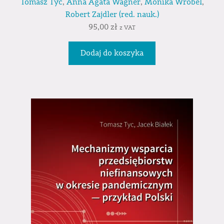
Tomasz Tyc
,
Anna Agata Wagner
,
Monika Wróbel
,
Robert Zajdler (red. nauk.)
95,00
zł
z VAT
Dodaj do koszyka