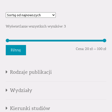
Wyświetlanie wszystkich wyników: 3
Cen
Cen
Cena:
20 zł
—
100 zł
Filtruj
min
mak
Rodzaje publikacji
Wydziały
Kierunki studiów