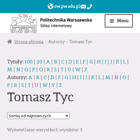
ow.pw.edu.pl
Przejdź
Przejdź
Menu
do
do
nawigacji
treści
Start
Strona główna
Autorzy
Tomasz Tyc
Produkty
Tytuły:
100
|
20
|
A
|
B
|
C
|
D
|
E
|
F
|
G
|
H
|
I
|
J
|
K
|
L
|
M
|
N
|
O
|
P
|
Q
|
R
|
S
|
T
|
U
|
W
|
Z
Moje konto
Autorzy:
A
|
B
|
C
|
D
|
F
|
G
|
H
|
I
|
J
|
K
|
L
|
M
|
N
|
O
|
P
|
R
|
S
|
T
|
U
|
W
|
Y
|
Z
Obserwowane
Tomasz Tyc
Sklep dla jednostek PW »
Wyświetlanie wszystkich wyników: 3