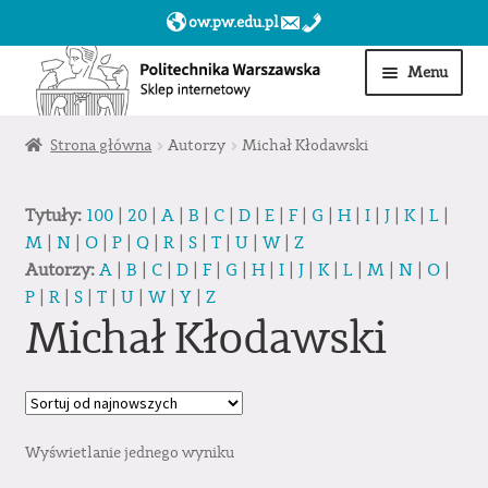
ow.pw.edu.pl
Przejdź
Przejdź
Menu
do
do
nawigacji
treści
Start
Strona główna
Autorzy
Michał Kłodawski
Produkty
Tytuły:
100
|
20
|
A
|
B
|
C
|
D
|
E
|
F
|
G
|
H
|
I
|
J
|
K
|
L
|
M
|
N
|
O
|
P
|
Q
|
R
|
S
|
T
|
U
|
W
|
Z
Moje konto
Autorzy:
A
|
B
|
C
|
D
|
F
|
G
|
H
|
I
|
J
|
K
|
L
|
M
|
N
|
O
|
P
|
R
|
S
|
T
|
U
|
W
|
Y
|
Z
Obserwowane
Michał Kłodawski
Sklep dla jednostek PW »
Wyświetlanie jednego wyniku