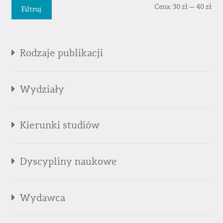
Cen
Cen
Cena:
30 zł
—
40 zł
Filtruj
min
mak
Rodzaje publikacji
Wydziały
Kierunki studiów
Dyscypliny naukowe
Wydawca