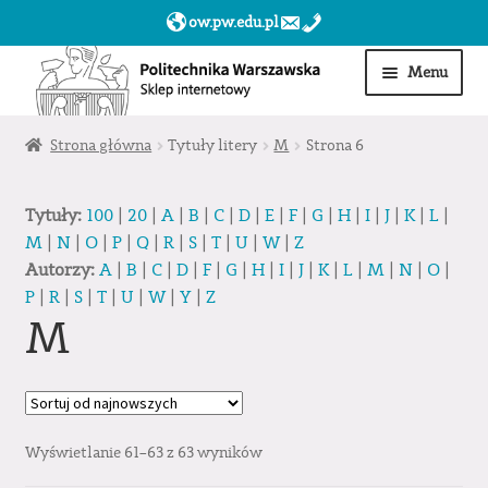
ow.pw.edu.pl
Przejdź
Przejdź
Menu
do
do
nawigacji
treści
Start
Strona główna
Tytuły litery
M
Strona 6
Produkty
Tytuły:
100
|
20
|
A
|
B
|
C
|
D
|
E
|
F
|
G
|
H
|
I
|
J
|
K
|
L
|
M
|
N
|
O
|
P
|
Q
|
R
|
S
|
T
|
U
|
W
|
Z
Moje konto
Autorzy:
A
|
B
|
C
|
D
|
F
|
G
|
H
|
I
|
J
|
K
|
L
|
M
|
N
|
O
|
P
|
R
|
S
|
T
|
U
|
W
|
Y
|
Z
Obserwowane
M
Sklep dla jednostek PW »
Wyświetlanie 61–63 z 63 wyników