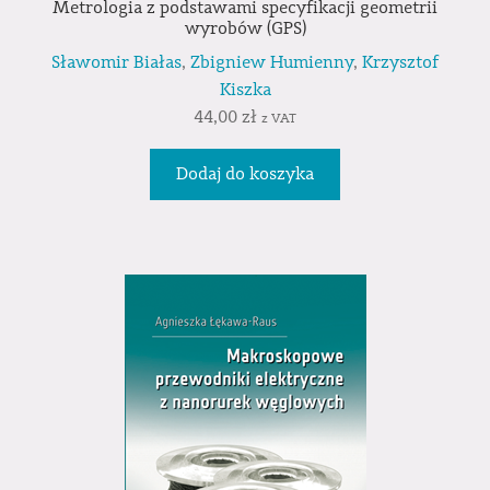
Metrologia z podstawami specyfikacji geometrii
wyrobów (GPS)
Sławomir Białas
,
Zbigniew Humienny
,
Krzysztof
Kiszka
44,00
zł
z VAT
Dodaj do koszyka