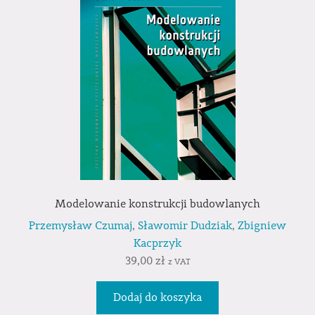
Modelowanie konstrukcji budowlanych
Przemysław Czumaj
,
Sławomir Dudziak
,
Zbigniew
Kacprzyk
39,00
zł
z VAT
Dodaj do koszyka