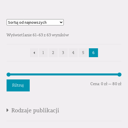
Wyświetlanie 61–63 z 63 wyników
1
2
3
4
5
6
Cen
Cen
Cena:
0 zł
—
80 zł
Filtruj
min
mak
Rodzaje publikacji