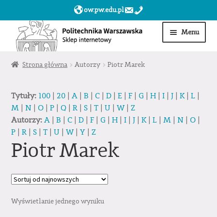
ow.pw.edu.pl
Przejdź
Przejdź
Menu
do
do
nawigacji
treści
Start
Strona główna
Autorzy
Piotr Marek
Produkty
Tytuły:
100
|
20
|
A
|
B
|
C
|
D
|
E
|
F
|
G
|
H
|
I
|
J
|
K
|
L
|
M
|
N
|
O
|
P
|
Q
|
R
|
S
|
T
|
U
|
W
|
Z
Moje konto
Autorzy:
A
|
B
|
C
|
D
|
F
|
G
|
H
|
I
|
J
|
K
|
L
|
M
|
N
|
O
|
P
|
R
|
S
|
T
|
U
|
W
|
Y
|
Z
Obserwowane
Piotr Marek
Sklep dla jednostek PW »
Wyświetlanie jednego wyniku