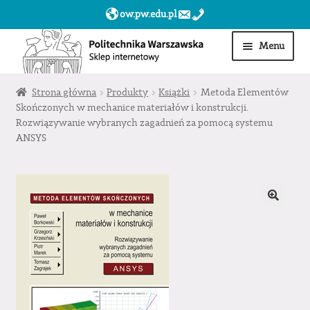
ow.pw.edu.pl
Przejdź
Przejdź
Menu
do
do
nawigacji
treści
Start
Strona główna
Produkty
Książki
Metoda Elementów
Skończonych w mechanice materiałów i konstrukcji.
Rozwiązywanie wybranych zagadnień za pomocą systemu
Produkty
ANSYS
Moje konto
Obserwowane
Sklep dla jednostek PW »