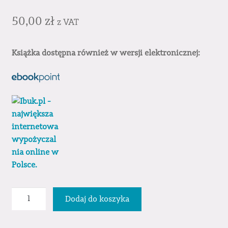
50,00
zł
z VAT
Książka dostępna również w wersji elektronicznej:
ilość
Dodaj do koszyka
Metoda
Elementów