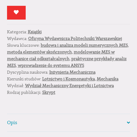
Skończonych
w
mechanice
materiałów
Kategoria:
Książki
i
Wydawca:
Oficyna Wydawnicza Politechniki Warszawskiej
konstrukcji.
Słowa kluczowe:
budowa i analiza modeli numerycznych MES
,
Rozwiązywanie
metoda elementów skończonych
,
modelowanie MES w
wybranych
mechanice ciał odkształcalnych
,
praktyczne przykłady analiz
zagadnień
MES
,
wprowadzenie do systemu ANSYS
za
Dyscyplina naukowa:
Inżynieria Mechaniczna
pomocą
Kierunki studiów:
Lotnictwo i Kosmonautyka
,
Mechanika
systemu
Wydział:
Wydział Mechaniczny Energetyki i Lotnictwa
Rodzaj publikacji:
Skrypt
ANSYS
Opis