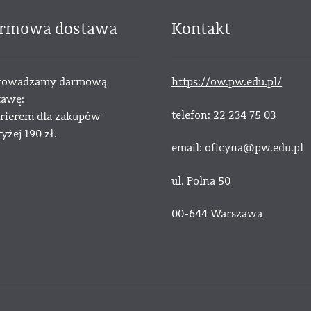
rmowa dostawa
Kontakt
owadzamy darmową
https://ow.pw.edu.pl/
tawę:
telefon: 22 234 75 03
urierem dla zakupów
żej 190 zł.
email: oficyna@pw.edu.pl
ul. Polna 50
00-644 Warszawa