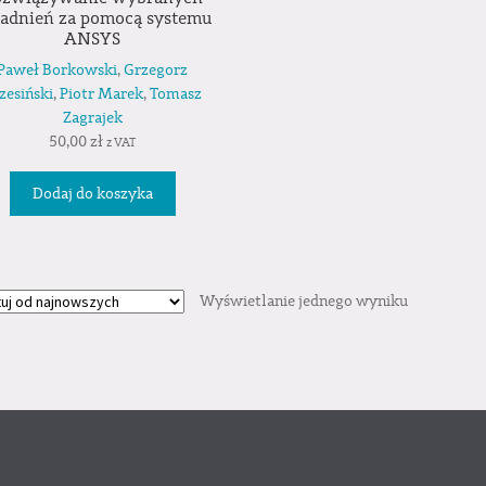
adnień za pomocą systemu
ANSYS
Paweł Borkowski
,
Grzegorz
zesiński
,
Piotr Marek
,
Tomasz
Zagrajek
50,00
zł
z VAT
Dodaj do koszyka
Wyświetlanie jednego wyniku