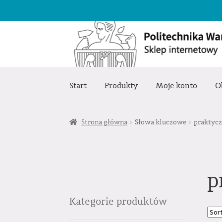
Przejdź
Przejdź
do
do
nawigacji
treści
Start
Produkty
Moje konto
O
Strona główna
Słowa kluczowe
praktycz
p
Kategorie produktów