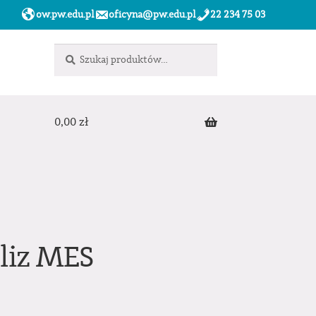
ow.pw.edu.pl
oficyna@pw.edu.pl
22 234 75 03
Szukaj:
Szukaj
0,00
zł
liz MES