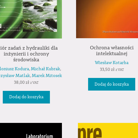
Ochrona własności
iór zadań z hydrauliki dla
intelektualnej
inżynierii i ochrony
środowiska
Wiesław Kotarba
loniusz Kodura
,
Michał Kubrak
,
33,50
zł
z VAT
zysław Matlak
,
Marek Mitosek
38,00
zł
z VAT
Dodaj do koszyka
Dodaj do koszyka