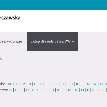
bserwowane
Sklep dla jednostek PW »
 5
uły:
100
|
20
|
A
|
B
|
C
|
D
|
E
|
F
|
G
|
H
|
I
|
J
|
K
|
L
|
M
|
N
|
O
|
orzy:
A
|
B
|
C
|
D
|
F
|
G
|
H
|
I
|
J
|
K
|
L
|
M
|
N
|
O
|
P
|
R
|
S
|
T