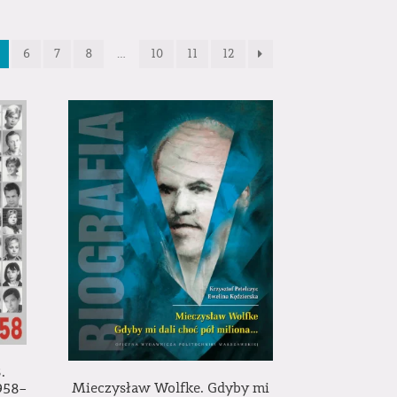
6
7
8
…
10
11
12
.
Mieczysław Wolfke. Gdyby mi
958–