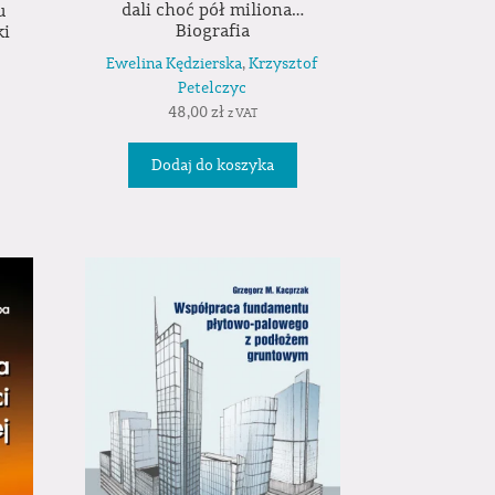
dali choć pół miliona…
u
Biografia
ki
Ewelina Kędzierska
,
Krzysztof
Petelczyc
48,00
zł
z VAT
Dodaj do koszyka