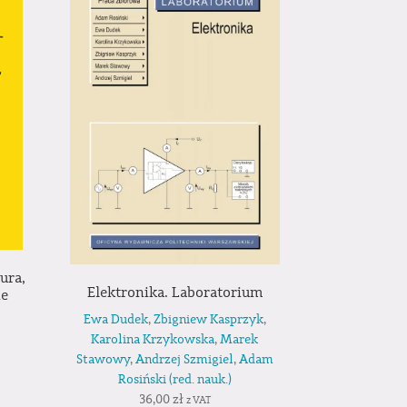
ura,
Elektronika. Laboratorium
ie
Ewa Dudek
,
Zbigniew Kasprzyk
,
Karolina Krzykowska
,
Marek
Stawowy
,
Andrzej Szmigiel
,
Adam
Rosiński (red. nauk.)
36,00
zł
z VAT