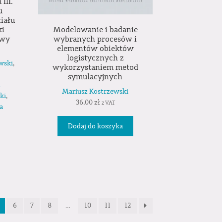
III.
u
iału
ki
Modelowanie i badanie
ywy
wybranych procesów i
elementów obiektów
logistycznych z
wski
,
wykorzystaniem metod
,
symulacyjnych
a
Mariusz Kostrzewski
ki
,
36,00
zł
z VAT
a
Dodaj do koszyka
6
7
8
…
10
11
12