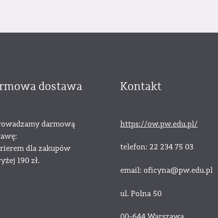
rmowa dostawa
Kontakt
owadzamy darmową
https://ow.pw.edu.pl/
tawę:
telefon: 22 234 75 03
urierem dla zakupów
żej 190 zł.
email: oficyna@pw.edu.pl
ul. Polna 50
00-644 Warszawa