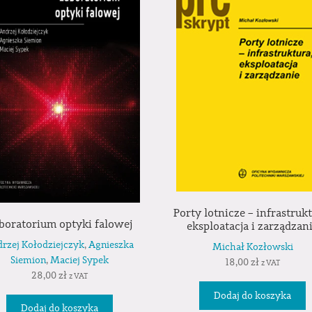
Porty lotnicze – infrastrukt
boratorium optyki falowej
eksploatacja i zarządzan
rzej Kołodziejczyk
,
Agnieszka
Michał Kozłowski
Siemion
,
Maciej Sypek
18,00
zł
z VAT
28,00
zł
z VAT
Dodaj do koszyka
Dodaj do koszyka