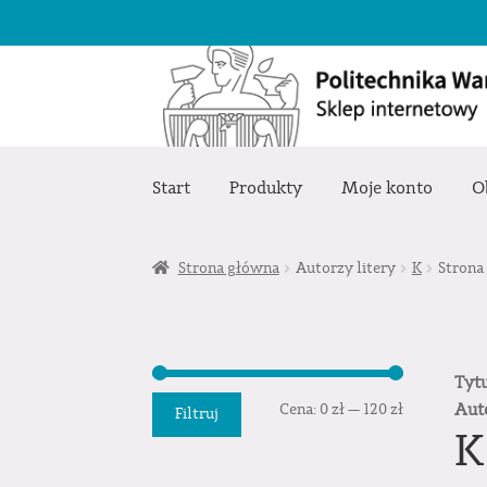
Przejdź
Przejdź
do
do
nawigacji
treści
Start
Produkty
Moje konto
O
Strona główna
Autorzy litery
K
Strona
Tyt
Cena
Cena
Aut
Cena:
0 zł
—
120 zł
Filtruj
K
min.
maks.