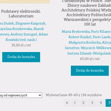
i urbanistyki w Polsce. Tom 
Zbiory naukowe Zakład
Architektury Polskiej Wydz
Podstawy elektroniki.
Architektury Politechni
Laboratorium
Warszawskiej z perspekt
wa Dudek
,
Zbigniew Kasprzyk
,
100 lat
Karolina Krzykowska
,
Marek
Maria Brykowska
,
Piotr Kilano
awowy
,
Andrzej Szmigiel
,
Adam
Robert Kunkel
,
Piotr Lasek
Rosiński (red. nauk.)
Małgorzta Rozbicka
,
Alicj
35,00
zł
z VAT
Szmelter
,
Wojciech Wółkows
Justyna Zdunek-Wielgołask
Dodaj do koszyka
65,00
zł
z VAT
Dodaj do koszyka
Wyświetlanie 49–60 z 134 wyników
1
2
3
4
5