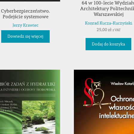
64 w 100-lecie Wydział
Architektury Politechni
Cyberbezpieczeństwo.
Warszawskiej
Podejście systemowe
Konrad Kucza-Kuczyński
Jerzy Krawiec
25,00
zł
z VAT
Dowiedz się więcej
Dodaj do koszyka