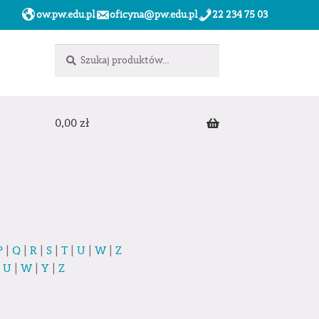
ow.pw.edu.pl
oficyna@pw.edu.pl
22 234 75 03
Szukaj:
Szukaj
0,00
zł
P
|
Q
|
R
|
S
|
T
|
U
|
W
|
Z
|
U
|
W
|
Y
|
Z