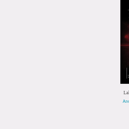
La
And