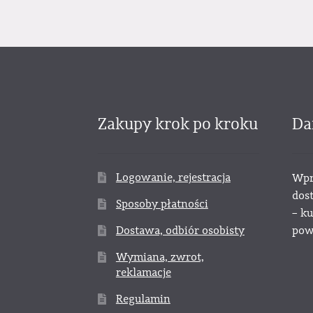
Zakupy krok po kroku
Da
Logowanie, rejestracja
Wpr
dos
Sposoby płatności
– k
Dostawa, odbiór osobisty
powy
Wymiana, zwrot,
reklamacje
Regulamin