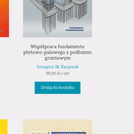
Współpraca fundamentu
płytowo-palowego z podłożem
gruntowym
Grzegorz M. Kacprzak
39,00
zł
z VAT
Dodaj do koszyka