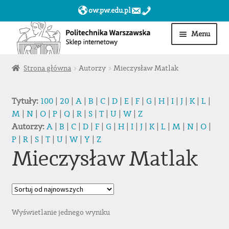
ow.pw.edu.pl
Przejdź
Przejdź
Menu
do
do
nawigacji
treści
Start
Strona główna
Autorzy
Mieczysław Matlak
Produkty
Tytuły:
100
|
20
|
A
|
B
|
C
|
D
|
E
|
F
|
G
|
H
|
I
|
J
|
K
|
L
|
M
|
N
|
O
|
P
|
Q
|
R
|
S
|
T
|
U
|
W
|
Z
Moje konto
Autorzy:
A
|
B
|
C
|
D
|
F
|
G
|
H
|
I
|
J
|
K
|
L
|
M
|
N
|
O
|
P
|
R
|
S
|
T
|
U
|
W
|
Y
|
Z
Obserwowane
Mieczysław Matlak
Sklep dla jednostek PW »
Wyświetlanie jednego wyniku