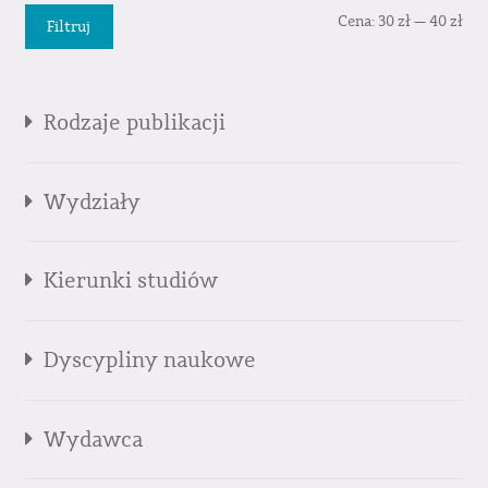
Cen
Cen
Cena:
30 zł
—
40 zł
Filtruj
min
mak
Rodzaje publikacji
Wydziały
Kierunki studiów
Dyscypliny naukowe
Wydawca