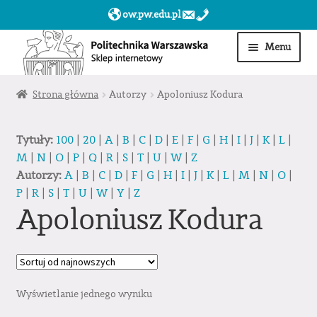
ow.pw.edu.pl
Przejdź
Przejdź
Menu
do
do
nawigacji
treści
Start
Strona główna
Autorzy
Apoloniusz Kodura
Produkty
Tytuły:
100
|
20
|
A
|
B
|
C
|
D
|
E
|
F
|
G
|
H
|
I
|
J
|
K
|
L
|
M
|
N
|
O
|
P
|
Q
|
R
|
S
|
T
|
U
|
W
|
Z
Moje konto
Autorzy:
A
|
B
|
C
|
D
|
F
|
G
|
H
|
I
|
J
|
K
|
L
|
M
|
N
|
O
|
P
|
R
|
S
|
T
|
U
|
W
|
Y
|
Z
Obserwowane
Apoloniusz Kodura
Sklep dla jednostek PW »
Wyświetlanie jednego wyniku