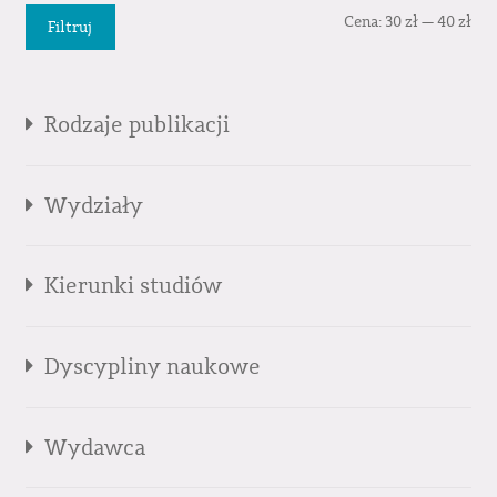
Cen
Cen
Cena:
30 zł
—
40 zł
Filtruj
min
mak
Rodzaje publikacji
Wydziały
Kierunki studiów
Dyscypliny naukowe
Wydawca