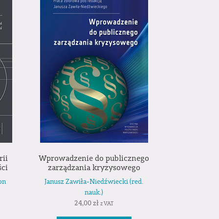
rii
Wprowadzenie do publicznego
ści
zarządzania kryzysowego
on
Janusz Zawiła-Niedźwiecki (red.
nauk.)
24,00
zł
z VAT