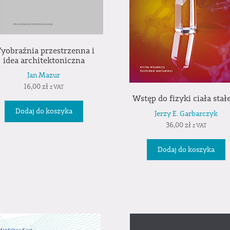
yobraźnia przestrzenna i
idea architektoniczna
Jan Mazur
16,00
zł
z VAT
Wstęp do fizyki ciała stał
Dodaj do koszyka
Jerzy E. Garbarczyk
36,00
zł
z VAT
Dodaj do koszyka