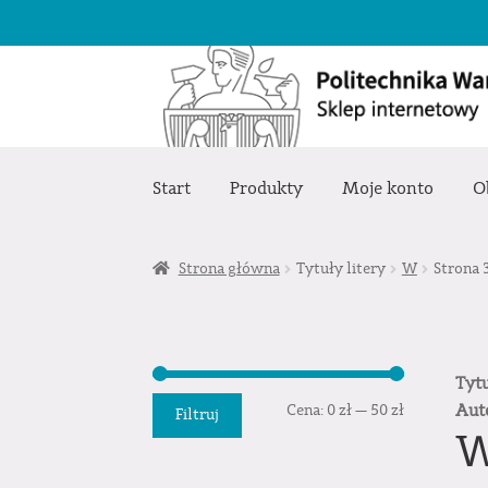
Przejdź
Przejdź
do
do
nawigacji
treści
Start
Produkty
Moje konto
O
Strona główna
Tytuły litery
W
Strona 
Tyt
Cena
Cena
Aut
Cena:
0 zł
—
50 zł
Filtruj
min.
maks.