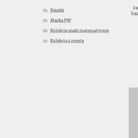
z
Książki
ba
Marka PW
Kolekcja znaki matematyczne
Kolekcja z rozetą