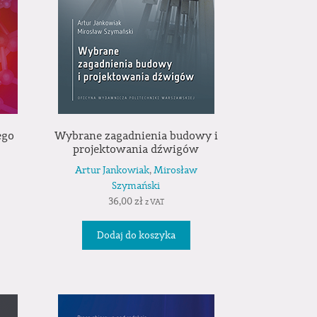
ego
Wybrane zagadnienia budowy i
projektowania dźwigów
Artur Jankowiak
,
Mirosław
Szymański
36,00
zł
z VAT
Dodaj do koszyka