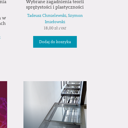
nia
Wybrane zagadnienia teorii
sprężystości i plastyczności
Tadeusz Chmielewski
,
Szymon
h w
Imiełowski
ach
18,00
zł
z VAT
z
Dodaj do koszyka