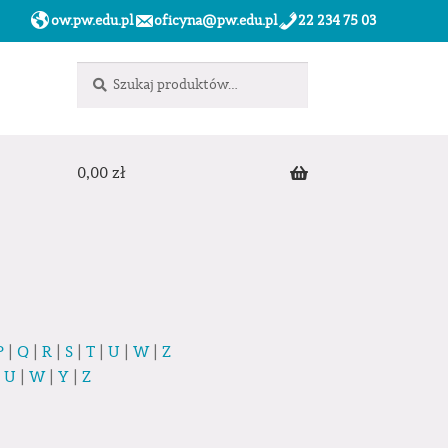
ow.pw.edu.pl
oficyna@pw.edu.pl
22 234 75 03
Szukaj:
Szukaj
0,00
zł
P
|
Q
|
R
|
S
|
T
|
U
|
W
|
Z
|
U
|
W
|
Y
|
Z