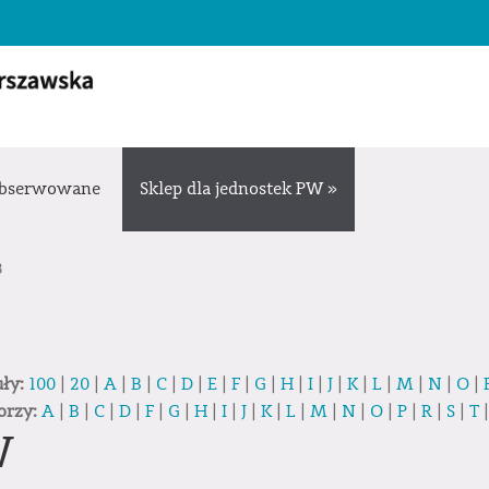
bserwowane
Sklep dla jednostek PW »
3
uły:
100
|
20
|
A
|
B
|
C
|
D
|
E
|
F
|
G
|
H
|
I
|
J
|
K
|
L
|
M
|
N
|
O
|
orzy:
A
|
B
|
C
|
D
|
F
|
G
|
H
|
I
|
J
|
K
|
L
|
M
|
N
|
O
|
P
|
R
|
S
|
T
W