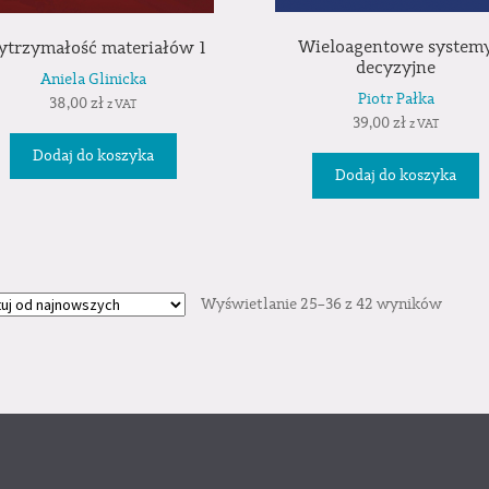
Wieloagentowe system
trzymałość materiałów 1
decyzyjne
Aniela Glinicka
Piotr Pałka
38,00
zł
z VAT
39,00
zł
z VAT
Dodaj do koszyka
Dodaj do koszyka
Wyświetlanie 25–36 z 42 wyników