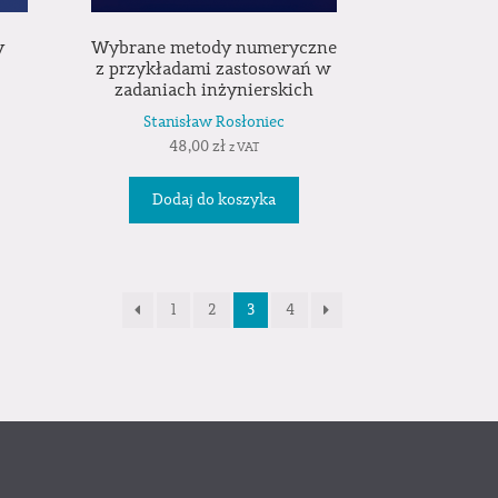
y
Wybrane metody numeryczne
z przykładami zastosowań w
zadaniach inżynierskich
Stanisław Rosłoniec
48,00
zł
z VAT
Dodaj do koszyka
1
2
3
4