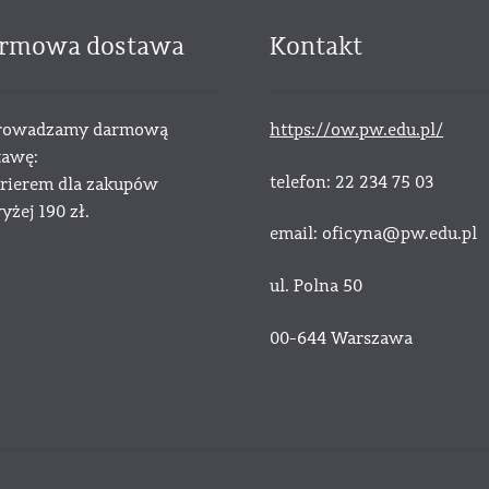
rmowa dostawa
Kontakt
owadzamy darmową
https://ow.pw.edu.pl/
tawę:
telefon: 22 234 75 03
urierem dla zakupów
żej 190 zł.
email: oficyna@pw.edu.pl
ul. Polna 50
00-644 Warszawa