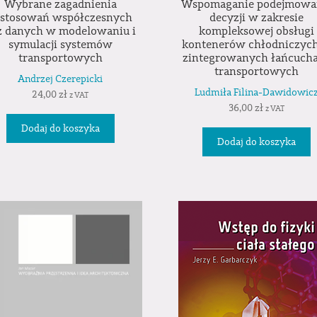
Wybrane zagadnienia
Wspomaganie podejmowa
astosowań współczesnych
decyzji w zakresie
z danych w modelowaniu i
kompleksowej obsługi
symulacji systemów
kontenerów chłodniczyc
transportowych
zintegrowanych łańcuch
transportowych
Andrzej Czerepicki
Ludmiła Filina-Dawidowic
24,00
zł
z VAT
36,00
zł
z VAT
Dodaj do koszyka
Dodaj do koszyka