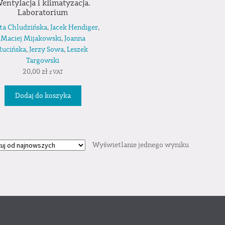
entylacja i klimatyzacja.
Laboratorium
ta Chludzińska
,
Jacek Hendiger
,
Maciej Mijakowski
,
Joanna
Rucińska
,
Jerzy Sowa
,
Leszek
Targowski
20,00
zł
z VAT
Dodaj do koszyka
Wyświetlanie jednego wyniku