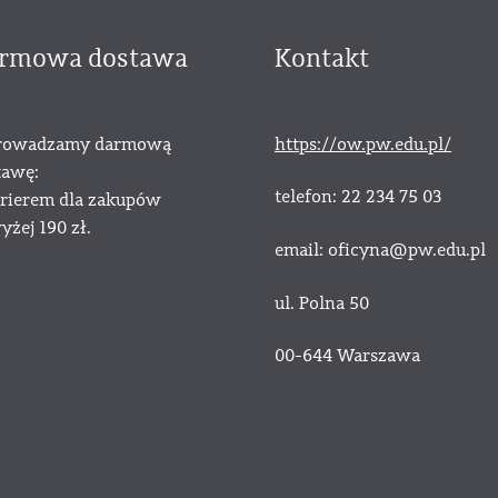
rmowa dostawa
Kontakt
owadzamy darmową
https://ow.pw.edu.pl/
tawę:
telefon: 22 234 75 03
urierem dla zakupów
żej 190 zł.
email: oficyna@pw.edu.pl
ul. Polna 50
00-644 Warszawa