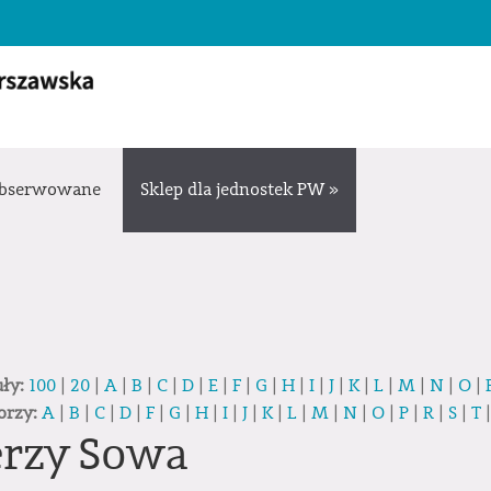
bserwowane
Sklep dla jednostek PW »
uły:
100
|
20
|
A
|
B
|
C
|
D
|
E
|
F
|
G
|
H
|
I
|
J
|
K
|
L
|
M
|
N
|
O
|
orzy:
A
|
B
|
C
|
D
|
F
|
G
|
H
|
I
|
J
|
K
|
L
|
M
|
N
|
O
|
P
|
R
|
S
|
T
erzy Sowa