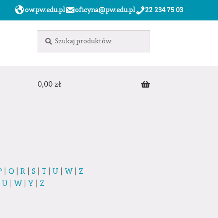
ow.pw.edu.pl
oficyna@pw.edu.pl
22 234 75 03
Szukaj:
Szukaj
0,00
zł
P
|
Q
|
R
|
S
|
T
|
U
|
W
|
Z
|
U
|
W
|
Y
|
Z