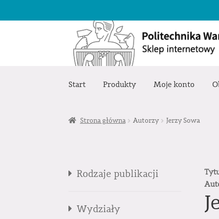
Przejdź
Przejdź
do
do
nawigacji
treści
Start
Produkty
Moje konto
O
Strona główna
Autorzy
Jerzy Sowa
Tyt
Rodzaje publikacji
Aut
J
Wydziały