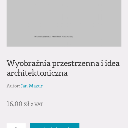
Wyobraźnia przestrzenna i idea
architektoniczna
Autor:
Jan Mazur
16,00
zł
z VAT
ilość