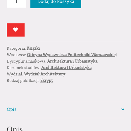
Dodaj do koszyka
Wyobraźnia
przestrzenna
i
idea
architektoniczna
Kategoria:
Książki
Wydawca:
Oficyna Wydawnicza Politechniki Warszawskiej
Dyscyplina naukowa:
Architektura i Urbanistyka
Kierunek studiów:
Architektura i Urbanistyka
Wydział:
Wydział Architektury
Rodzaj publikacji:
Skrypt
Opis
Opis