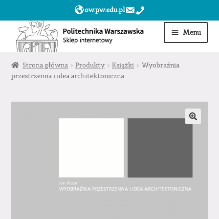
ow.pw.edu.pl
Przejdź
Przejdź
Menu
do
do
nawigacji
treści
Start
Strona główna
Produkty
Książki
Wyobraźnia
przestrzenna i idea architektoniczna
Produkty
Moje konto
Obserwowane
Sklep dla jednostek PW »