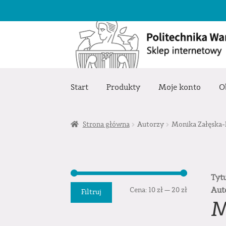
Przejdź
Przejdź
do
do
nawigacji
treści
Start
Produkty
Moje konto
O
Strona główna
Autorzy
Monika Załęska-
Tyt
Cena
Cena
Aut
Cena:
10 zł
—
20 zł
Filtruj
M
min.
maks.