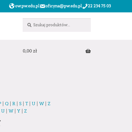
ow.pw.edu.pl
oficyna@pw.edu.pl
22 234 75 03
Szukaj:
Szukaj
0,00
zł
P
|
Q
|
R
|
S
|
T
|
U
|
W
|
Z
|
U
|
W
|
Y
|
Z
ł