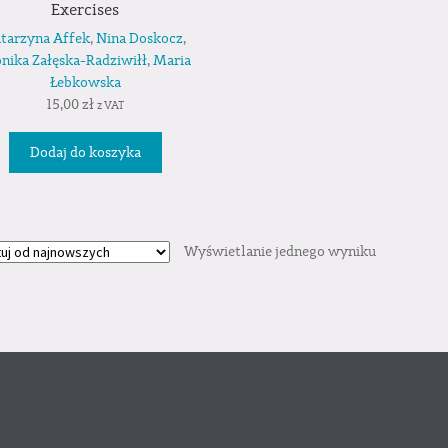
Exercises
tarzyna Affek
,
Nina Doskocz
,
nika Załęska-Radziwiłł
,
Maria
Łebkowska
15,00
zł
z VAT
Dodaj do koszyka
Wyświetlanie jednego wyniku