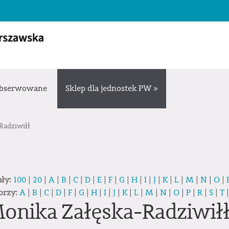
bserwowane
Sklep dla jednostek PW »
Radziwiłł
uły:
100
|
20
|
A
|
B
|
C
|
D
|
E
|
F
|
G
|
H
|
I
|
J
|
K
|
L
|
M
|
N
|
O
|
orzy:
A
|
B
|
C
|
D
|
F
|
G
|
H
|
I
|
J
|
K
|
L
|
M
|
N
|
O
|
P
|
R
|
S
|
T
onika Załęska-Radziwił