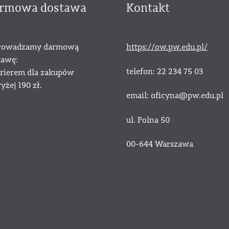
rmowa dostawa
Kontakt
owadzamy darmową
https://ow.pw.edu.pl/
tawę:
telefon: 22 234 75 03
urierem dla zakupów
żej 190 zł.
email: oficyna@pw.edu.pl
ul. Polna 50
00-644 Warszawa