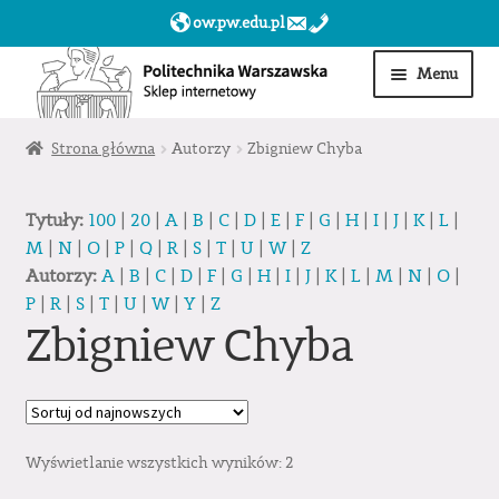
ow.pw.edu.pl
Przejdź
Przejdź
Menu
do
do
nawigacji
treści
Start
Strona główna
Autorzy
Zbigniew Chyba
Produkty
Tytuły:
100
|
20
|
A
|
B
|
C
|
D
|
E
|
F
|
G
|
H
|
I
|
J
|
K
|
L
|
M
|
N
|
O
|
P
|
Q
|
R
|
S
|
T
|
U
|
W
|
Z
Moje konto
Autorzy:
A
|
B
|
C
|
D
|
F
|
G
|
H
|
I
|
J
|
K
|
L
|
M
|
N
|
O
|
P
|
R
|
S
|
T
|
U
|
W
|
Y
|
Z
Obserwowane
Zbigniew Chyba
Sklep dla jednostek PW »
Wyświetlanie wszystkich wyników: 2