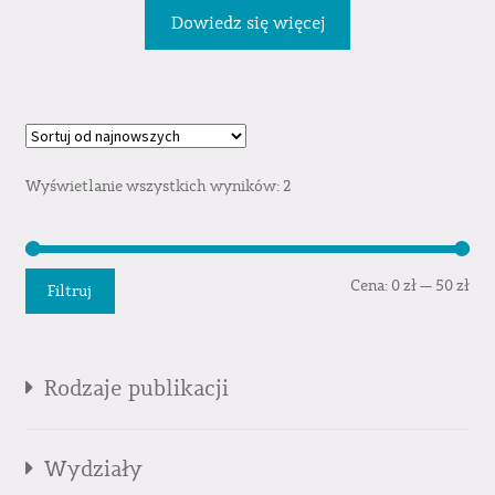
Dowiedz się więcej
Wyświetlanie wszystkich wyników: 2
Cen
Cen
Cena:
0 zł
—
50 zł
Filtruj
min
mak
Rodzaje publikacji
Wydziały