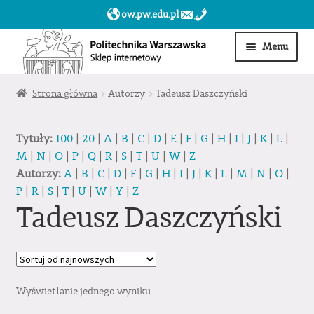
ow.pw.edu.pl
Przejdź
Przejdź
Menu
do
do
nawigacji
treści
Start
Strona główna
Autorzy
Tadeusz Daszczyński
Produkty
Tytuły:
100
|
20
|
A
|
B
|
C
|
D
|
E
|
F
|
G
|
H
|
I
|
J
|
K
|
L
|
M
|
N
|
O
|
P
|
Q
|
R
|
S
|
T
|
U
|
W
|
Z
Moje konto
Autorzy:
A
|
B
|
C
|
D
|
F
|
G
|
H
|
I
|
J
|
K
|
L
|
M
|
N
|
O
|
P
|
R
|
S
|
T
|
U
|
W
|
Y
|
Z
Obserwowane
Tadeusz Daszczyński
Sklep dla jednostek PW »
Wyświetlanie jednego wyniku