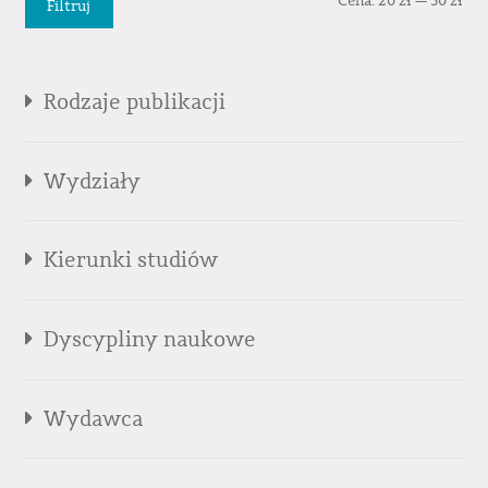
Cena:
20 zł
—
30 zł
Filtruj
min
mak
Rodzaje publikacji
Wydziały
Kierunki studiów
Dyscypliny naukowe
Wydawca