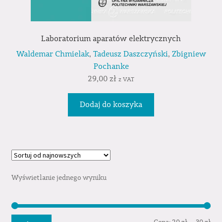
Laboratorium aparatów elektrycznych
Waldemar Chmielak
,
Tadeusz Daszczyński
,
Zbigniew
Pochanke
29,00
zł
z VAT
Dodaj do koszyka
Wyświetlanie jednego wyniku
Cen
Cen