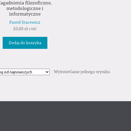
Zagadnienia filozoficzne,
metodologiczne i
informatyczne
Paweł Stacewicz
20,00
zł
z VAT
Dodaj do koszyka
Wyświetlanie jednego wyniku