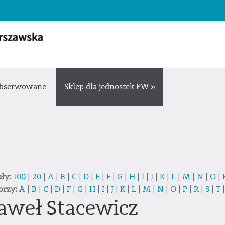
bserwowane
Sklep dla jednostek PW »
uły:
100
|
20
|
A
|
B
|
C
|
D
|
E
|
F
|
G
|
H
|
I
|
J
|
K
|
L
|
M
|
N
|
O
|
orzy:
A
|
B
|
C
|
D
|
F
|
G
|
H
|
I
|
J
|
K
|
L
|
M
|
N
|
O
|
P
|
R
|
S
|
T
aweł Stacewicz