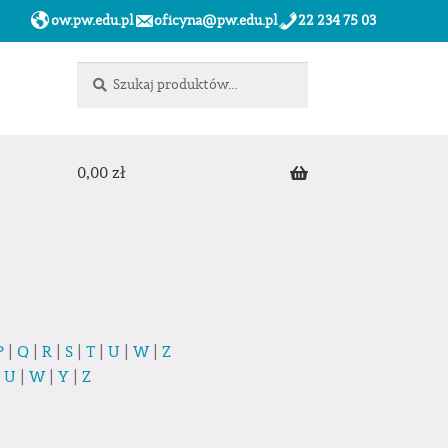
ow.pw.edu.pl
oficyna@pw.edu.pl
22 234 75 03
Szukaj:
Szukaj
0,00
zł
P
|
Q
|
R
|
S
|
T
|
U
|
W
|
Z
|
U
|
W
|
Y
|
Z