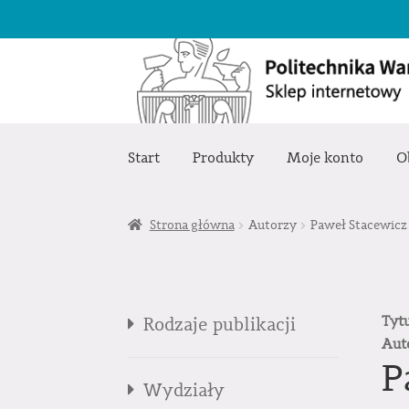
Przejdź
Przejdź
do
do
nawigacji
treści
Start
Produkty
Moje konto
O
Strona główna
Autorzy
Paweł Stacewicz
Tyt
Rodzaje publikacji
Aut
P
Wydziały