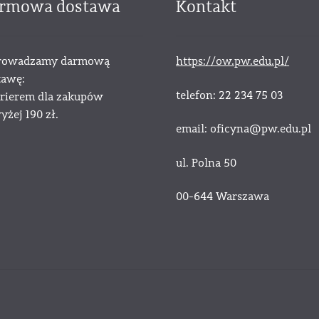
rmowa dostawa
Kontakt
owadzamy darmową
https://ow.pw.edu.pl/
tawę:
telefon: 22 234 75 03
urierem dla zakupów
żej 190 zł.
email: oficyna@pw.edu.pl
ul. Polna 50
00-644 Warszawa