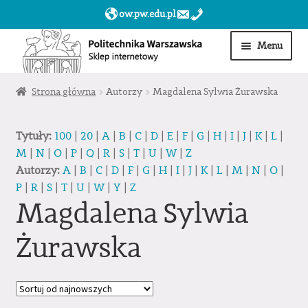
ow.pw.edu.pl
Przejdź
Przejdź
Menu
do
do
nawigacji
treści
Start
Strona główna
Autorzy
Magdalena Sylwia Żurawska
Produkty
Tytuły:
100
|
20
|
A
|
B
|
C
|
D
|
E
|
F
|
G
|
H
|
I
|
J
|
K
|
L
|
M
|
N
|
O
|
P
|
Q
|
R
|
S
|
T
|
U
|
W
|
Z
Moje konto
Autorzy:
A
|
B
|
C
|
D
|
F
|
G
|
H
|
I
|
J
|
K
|
L
|
M
|
N
|
O
|
P
|
R
|
S
|
T
|
U
|
W
|
Y
|
Z
Obserwowane
Magdalena Sylwia
Sklep dla jednostek PW »
Żurawska