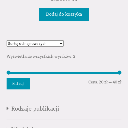
Dodaj do koszyka
Wyświetlanie wszystkich wyników: 2
Cen
Cen
Cena:
20 zł
—
40 zł
Filtruj
min
mak
Rodzaje publikacji