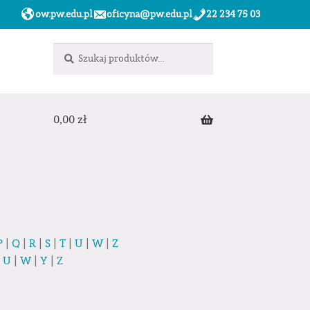
ow.pw.edu.pl
oficyna@pw.edu.pl
22 234 75 03
Szukaj:
Szukaj
0,00
zł
P
|
Q
|
R
|
S
|
T
|
U
|
W
|
Z
|
U
|
W
|
Y
|
Z