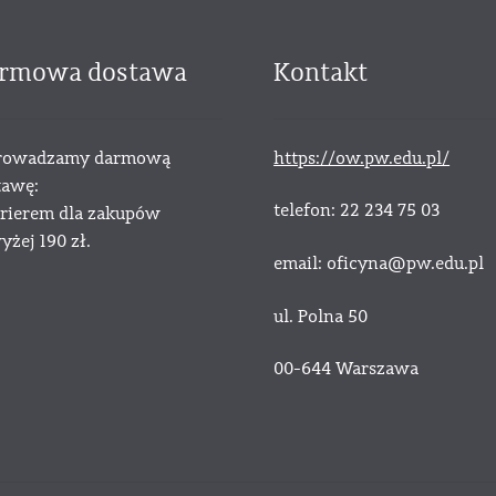
rmowa dostawa
Kontakt
owadzamy darmową
https://ow.pw.edu.pl/
tawę:
telefon: 22 234 75 03
urierem dla zakupów
żej 190 zł.
email: oficyna@pw.edu.pl
ul. Polna 50
00-644 Warszawa