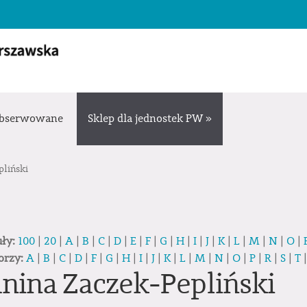
bserwowane
Sklep dla jednostek PW »
pliński
uły:
100
|
20
|
A
|
B
|
C
|
D
|
E
|
F
|
G
|
H
|
I
|
J
|
K
|
L
|
M
|
N
|
O
|
orzy:
A
|
B
|
C
|
D
|
F
|
G
|
H
|
I
|
J
|
K
|
L
|
M
|
N
|
O
|
P
|
R
|
S
|
T
anina Zaczek-Pepliński