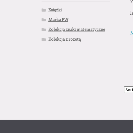
Z
Książki
l
Marka PW
Kolekcja znaki matematyczne
M
Kolekcja z rozetą