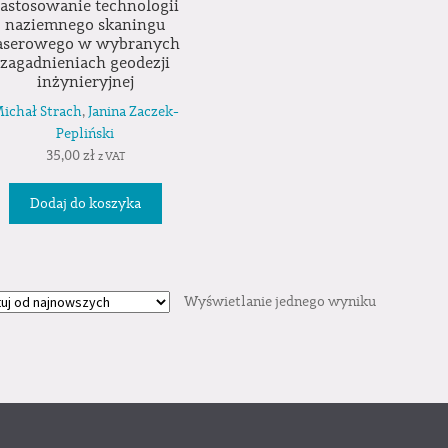
astosowanie technologii
naziemnego skaningu
aserowego w wybranych
zagadnieniach geodezji
inżynieryjnej
ichał Strach
,
Janina Zaczek-
Pepliński
35,00
zł
z VAT
Dodaj do koszyka
Wyświetlanie jednego wyniku