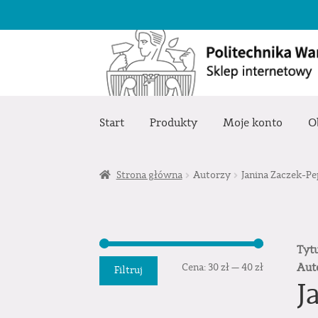
Przejdź
Przejdź
do
do
nawigacji
treści
Start
Produkty
Moje konto
O
Strona główna
Autorzy
Janina Zaczek-Pe
Tyt
Cena
Cena
Aut
Cena:
30 zł
—
40 zł
Filtruj
J
min.
maks.