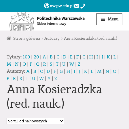
ow.pw.edu.pl
Przejdź
Przejdź
Menu
do
do
nawigacji
treści
Start
Strona główna
Autorzy
Anna Kosieradzka (red. nauk.)
Produkty
Tytuły:
100
|
20
|
A
|
B
|
C
|
D
|
E
|
F
|
G
|
H
|
I
|
J
|
K
|
L
|
M
|
N
|
O
|
P
|
Q
|
R
|
S
|
T
|
U
|
W
|
Z
Moje konto
Autorzy:
A
|
B
|
C
|
D
|
F
|
G
|
H
|
I
|
J
|
K
|
L
|
M
|
N
|
O
|
P
|
R
|
S
|
T
|
U
|
W
|
Y
|
Z
Obserwowane
Anna Kosieradzka
Sklep dla jednostek PW »
(red. nauk.)