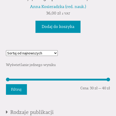
Anna Kosieradzka (red. nauk.)
36,00
zł
z VAT
Dodaj do koszyka
Wyświetlanie jednego wyniku
Cen
Cen
Cena:
30 zł
—
40 zł
Filtruj
min
mak
Rodzaje publikacji