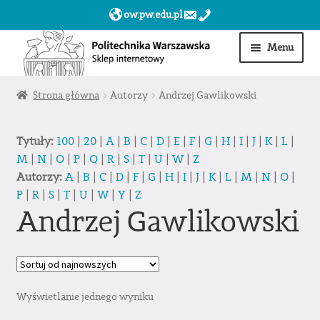
ow.pw.edu.pl
Przejdź
Przejdź
Menu
do
do
nawigacji
treści
Start
Strona główna
Autorzy
Andrzej Gawlikowski
Produkty
Tytuły:
100
|
20
|
A
|
B
|
C
|
D
|
E
|
F
|
G
|
H
|
I
|
J
|
K
|
L
|
M
|
N
|
O
|
P
|
Q
|
R
|
S
|
T
|
U
|
W
|
Z
Moje konto
Autorzy:
A
|
B
|
C
|
D
|
F
|
G
|
H
|
I
|
J
|
K
|
L
|
M
|
N
|
O
|
P
|
R
|
S
|
T
|
U
|
W
|
Y
|
Z
Obserwowane
Andrzej Gawlikowski
Sklep dla jednostek PW »
Wyświetlanie jednego wyniku