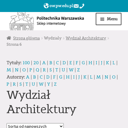
ow.pw.edu.pl
Przejdź
Przejdź
Menu
do
do
nawigacji
treści
Start
Strona główna
Wydzialy
Wydział Architektury
Strona 6
Produkty
Tytuły:
100
|
20
|
A
|
B
|
C
|
D
|
E
|
F
|
G
|
H
|
I
|
J
|
K
|
L
|
Moje konto
M
|
N
|
O
|
P
|
Q
|
R
|
S
|
T
|
U
|
W
|
Z
Autorzy:
A
|
B
|
C
|
D
|
F
|
G
|
H
|
I
|
J
|
K
|
L
|
M
|
N
|
O
|
Obserwowane
P
|
R
|
S
|
T
|
U
|
W
|
Y
|
Z
Wydział
Sklep dla jednostek PW »
Architektury