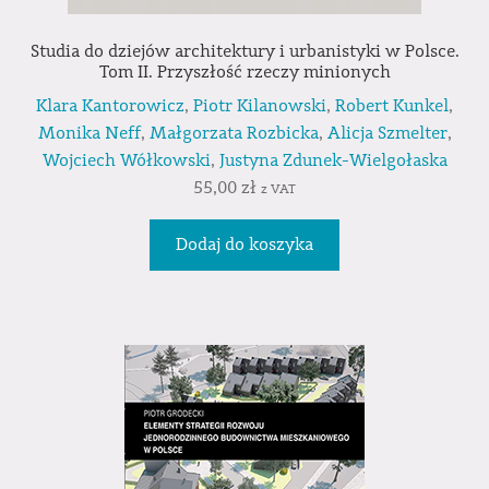
Studia do dziejów architektury i urbanistyki w Polsce.
Tom II. Przyszłość rzeczy minionych
Klara Kantorowicz
,
Piotr Kilanowski
,
Robert Kunkel
,
Monika Neff
,
Małgorzata Rozbicka
,
Alicja Szmelter
,
Wojciech Wółkowski
,
Justyna Zdunek-Wielgołaska
55,00
zł
z VAT
Dodaj do koszyka