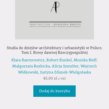
Studia do dziejów architektury i urbanistyki w Polsce.
Tom I. Kresy dawnej Rzeczypospolitej
Klara Kantorowicz
,
Robert Kunkel
,
Monika Neff
,
Małgorzata Rozbicka
,
Alicja Szmelter
,
Wojciech
Wółkowski
,
Justyna Zdunek-Wielgołaska
45,00
zł
z VAT
Dodaj do koszyka