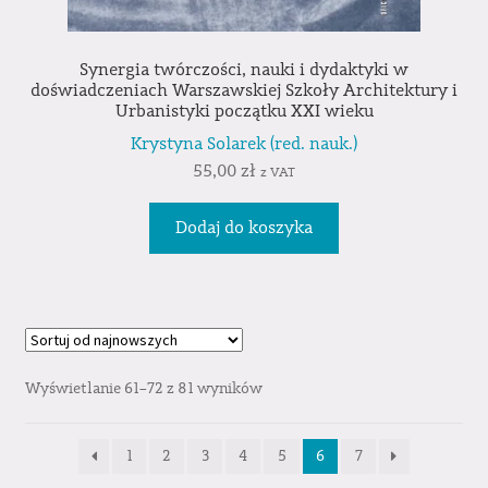
Synergia twórczości, nauki i dydaktyki w
doświadczeniach Warszawskiej Szkoły Architektury i
Urbanistyki początku XXI wieku
Krystyna Solarek (red. nauk.)
55,00
zł
z VAT
Dodaj do koszyka
Wyświetlanie 61–72 z 81 wyników
1
2
3
4
5
6
7