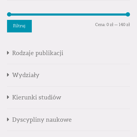
Cen
Cen
Cena:
0 zł
—
140 zł
Filtruj
min
mak
Rodzaje publikacji
Wydziały
Kierunki studiów
Dyscypliny naukowe