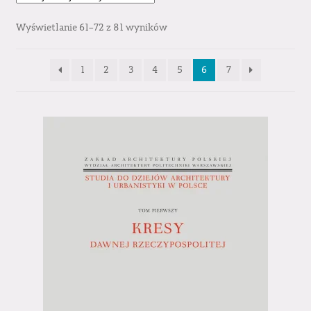
Wyświetlanie 61–72 z 81 wyników
1
2
3
4
5
6
7