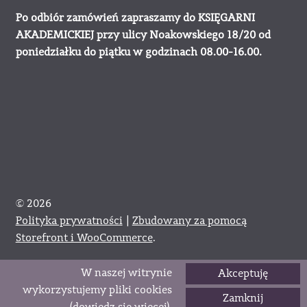
Po odbiór zamówień zapraszamy do KSIĘGARNI
AKADEMICKIEJ przy ulicy Noakowskiego 18/20 od
poniedziałku do piątku w godzinach 08.00-16.00.
© 2026
Polityka prywatności
Zbudowany za pomocą
Storefront i WooCommerce
.
W naszej witrynie
Akceptuję
0
wykorzystujemy pliki cookies
Zamknij
Szukaj:
Szukaj