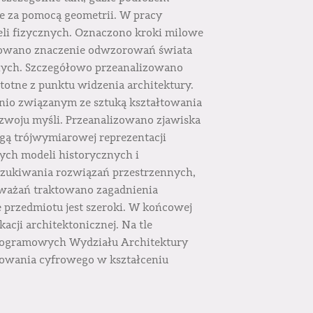
 za pomocą geometrii. W pracy
li fizycznych. Oznaczono kroki milowe
retowano znaczenie odwzorowań świata
nnych. Szczegółowo przeanalizowano
totne z punktu widzenia architektury.
nio związanym ze sztuką kształtowania
ozwoju myśli. Przeanalizowano zjawiska
ogą trójwymiarowej reprezentacji
ych modeli historycznych i
szukiwania rozwiązań przestrzennych,
zważań traktowano zagadnienia
e przedmiotu jest szeroki. W końcowej
cji architektonicznej. Na tle
programowych Wydziału Architektury
lowania cyfrowego w kształceniu