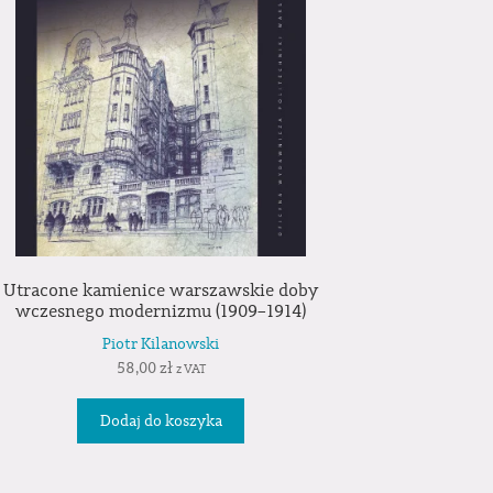
Utracone kamienice warszawskie doby
wczesnego modernizmu (1909–1914)
Piotr Kilanowski
58,00
zł
z VAT
Dodaj do koszyka