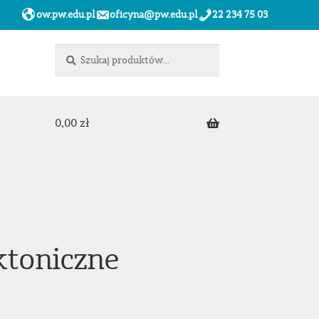
ow.pw.edu.pl
oficyna@pw.edu.pl
22 234 75 03
Szukaj:
Szukaj
0,00
zł
ktoniczne