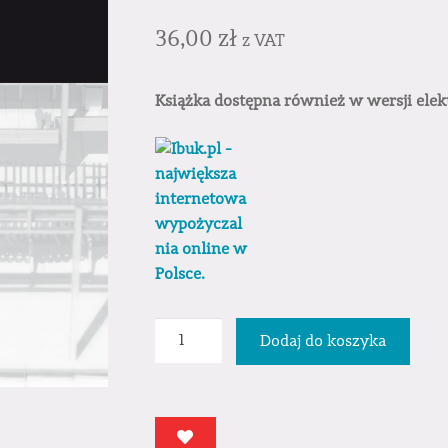
36,00
zł
z VAT
Książka dostępna również w wersji elek
ilość
Dodaj do koszyka
Modele
architektoniczne