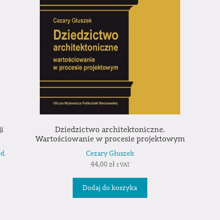
i
Dziedzictwo architektoniczne.
Wartościowanie w procesie projektowym
d.
Cezary Głuszek
44,00
zł
z VAT
Dodaj do koszyka