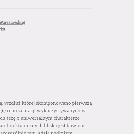
Warszawskiej
yka
ią, wzdłuż której skomponowano pierwszą
ologię reprezentacji wykorzystywanych w
ch tezę o uniwersalnym charakterze
rchitektonicznych bliska jest bowiem
 szczególnie tam, gdzie podłożem