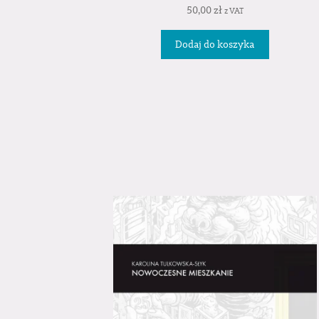
50,00
zł
z VAT
Dodaj do koszyka