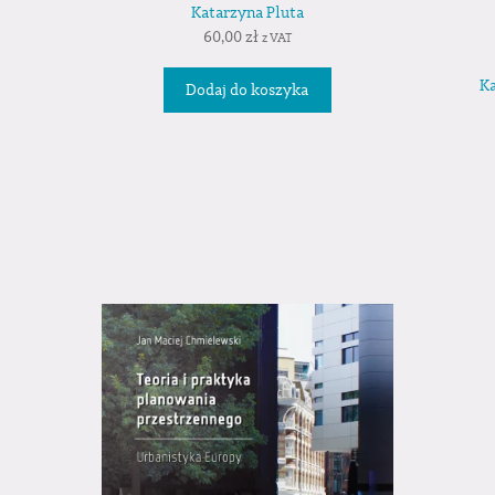
Katarzyna Pluta
60,00
zł
z VAT
Ka
Dodaj do koszyka