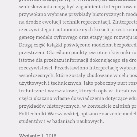
wnioskowania mogą być zagadnienia interpretowane
przywołano wybrane przykłady historycznych mode
na drodze ewolucji technik reprezentacji. Zinterp
rzeczywistego i autonomicznych kreacji przestrze
genezę modelu cyfrowego oraz etapy jego rozwoju is
Drugą część książki poświęcono modelom bezpośred
przestrzeni. Określono punkty zwrotne i kierunki r
istotne dla przekazu informacji dokonującego się dr
rzeczywistości. Przedstawiono interpretację wybran
współczesnych, które zostały zbudowane w celu po
użytkowych i technicznych. Jako poboczny nurt ro
techniczne i warsztatowe, których opis w literaturz
części ukazano własne doświadczenia dotyczące eduka
przykładów historycznych, w kontekście założeń 
Politechniki Warszawskiej, opisano znaczenie mode
studentów i w badaniach naukowych.
Wydanie:
1, 2018