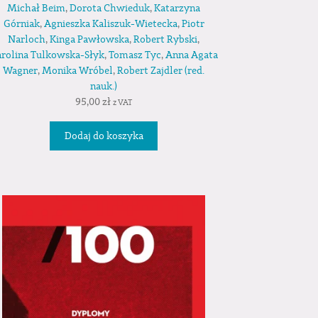
Michał Beim
,
Dorota Chwieduk
,
Katarzyna
Górniak
,
Agnieszka Kaliszuk-Wietecka
,
Piotr
Narloch
,
Kinga Pawłowska
,
Robert Rybski
,
rolina Tulkowska-Słyk
,
Tomasz Tyc
,
Anna Agata
Wagner
,
Monika Wróbel
,
Robert Zajdler (red.
nauk.)
95,00
zł
z VAT
Dodaj do koszyka