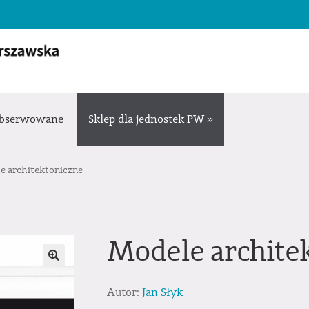
bserwowane
Sklep dla jednostek PW »
e architektoniczne
Modele archite
Autor:
Jan Słyk