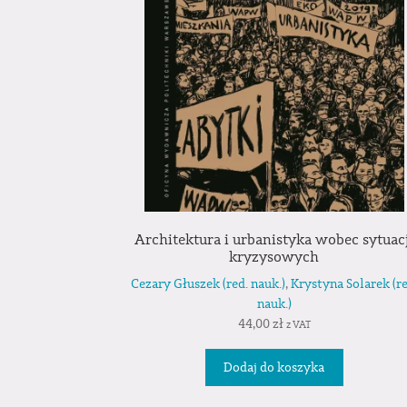
Architektura i urbanistyka wobec sytuacj
kryzysowych
Cezary Głuszek (red. nauk.)
,
Krystyna Solarek (re
nauk.)
44,00
zł
z VAT
Dodaj do koszyka