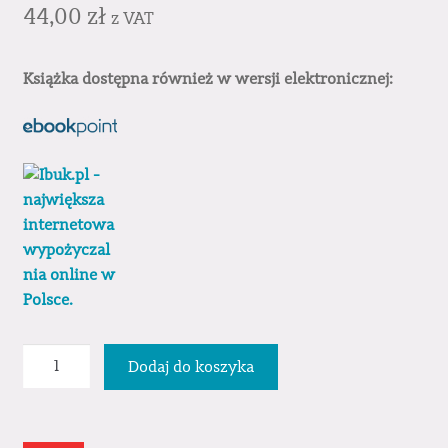
44,00
zł
z VAT
Książka dostępna również w wersji elektronicznej:
ilość
Dodaj do koszyka
Architektura
i
urbanistyka