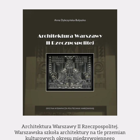
Architektura Warszawy II Rzeczpospolitej.
Warszawska szkoła architektury na tle przemian
kulturowych okresu międzywojennego