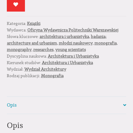
wobec
sytuacji
kryzysowych
Kategoria:
Książki
Wydawca:
Oficyna Wydawnicza Politechniki Warszawskiej
Słowa kluczowe:
architektura i urbanistyka
,
badania;
architecture and urbanism
,
młodzi naukowcy
,
monografia
,
monography
,
researches
,
young scientists
Dyscyplina naukowa:
Architektura i Urbanistyka
Kierunek studiów:
Architektura i Urbanistyka
Wydział:
Wydział Architektury
Rodzaj publikacji:
Monografia
Opis
Opis