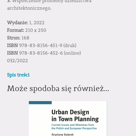
3.
Współczesne problemy dziedzictwa
architektonicznego.
Wydanie:
1, 2022
Format:
210 x 250
Stron:
168
ISBN
978-83-8156-451-9 (druk)
ISBN
978-83-8156-452-6 (online)
032/2022
Spis treści
Może spodoba się również…