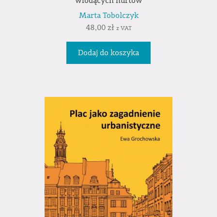
wiodących nurtów
Marta Tobolczyk
48,00
zł
z VAT
Dodaj do koszyka