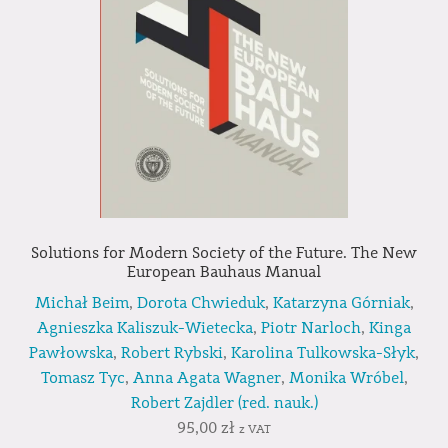
Solutions for Modern Society of the Future. The New
European Bauhaus Manual
Michał Beim
,
Dorota Chwieduk
,
Katarzyna Górniak
,
Agnieszka Kaliszuk-Wietecka
,
Piotr Narloch
,
Kinga
Pawłowska
,
Robert Rybski
,
Karolina Tulkowska-Słyk
,
Tomasz Tyc
,
Anna Agata Wagner
,
Monika Wróbel
,
Robert Zajdler (red. nauk.)
95,00
zł
z VAT