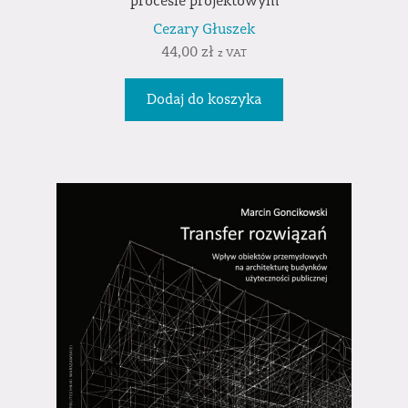
procesie projektowym
Cezary Głuszek
44,00
zł
z VAT
Dodaj do koszyka