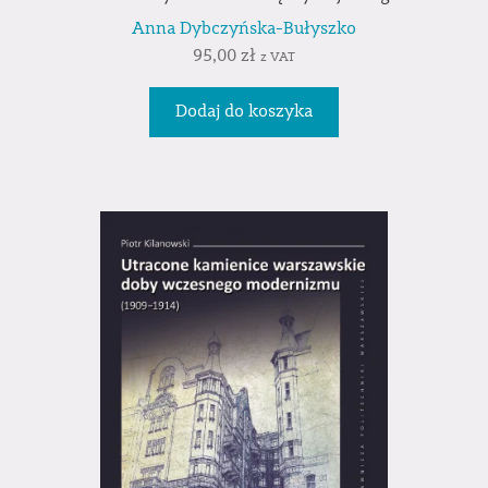
Anna Dybczyńska-Bułyszko
95,00
zł
z VAT
Dodaj do koszyka