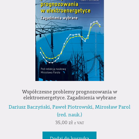
Współczesne problemy prognozowania w
elektroenergetyce. Zagadnienia wybrane
Dariusz Baczyński
,
Paweł Piotrowski
,
Mirosław Parol
(red. nauk.)
35,00
zł
z VAT
Dodaj do koszyka