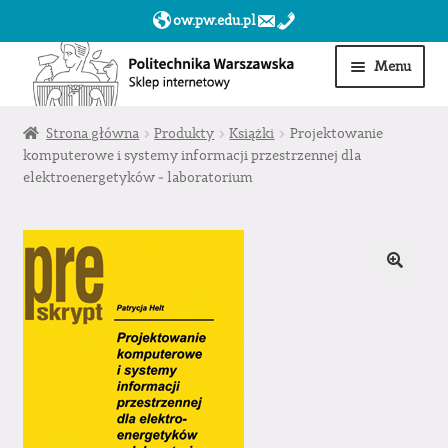
ow.pw.edu.pl
Przejdź
Przejdź
Menu
do
do
nawigacji
treści
Start
Strona główna
Produkty
Książki
Projektowanie
komputerowe i systemy informacji przestrzennej dla
elektroenergetyków ‒ laboratorium
Produkty
Moje konto
Obserwowane
Sklep dla jednostek PW »