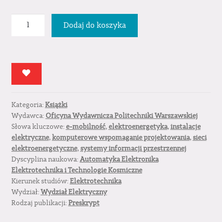
ilość
Dodaj do koszyka
Projektowanie
komputerowe
i
systemy
informacji
przestrzennej
Kategoria:
Książki
dla
Wydawca:
Oficyna Wydawnicza Politechniki Warszawskiej
elektroenergetyków
Słowa kluczowe:
e-mobilność
,
elektroenergetyka
,
instalacje
‒
elektryczne
,
komputerowe wspomaganie projektowania
,
sieci
laboratorium
elektroenergetyczne
,
systemy informacji przestrzennej
Dyscyplina naukowa:
Automatyka Elektronika
Elektrotechnika i Technologie Kosmiczne
Kierunek studiów:
Elektrotechnika
Wydział:
Wydział Elektryczny
Rodzaj publikacji:
Preskrypt