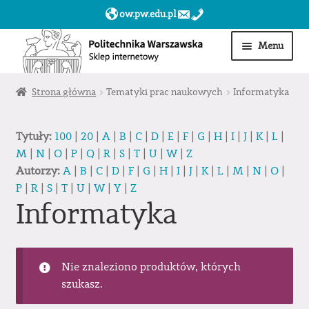
ow.pw.edu.pl
Przejdź
Przejdź
Menu
do
do
nawigacji
treści
Start
Strona główna
Tematyki prac naukowych
Informatyka
Produkty
Tytuły:
100
|
20
|
A
|
B
|
C
|
D
|
E
|
F
|
G
|
H
|
I
|
J
|
K
|
L
|
M
|
N
|
O
|
P
|
Q
|
R
|
S
|
T
|
U
|
W
|
Z
Moje konto
Autorzy:
A
|
B
|
C
|
D
|
F
|
G
|
H
|
I
|
J
|
K
|
L
|
M
|
N
|
O
|
P
|
R
|
S
|
T
|
U
|
W
|
Y
|
Z
Obserwowane
Informatyka
Sklep dla jednostek PW »
Nie znaleziono produktów, których
szukasz.