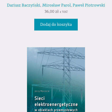
Dariusz Baczyński
,
Mirosław Parol
,
Paweł Piotrowski
36,00
zł
z VAT
Dodaj do koszyka