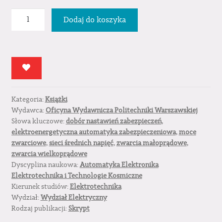
ilość
Dodaj do koszyka
Dobór
nastawień
zabezpieczeń
sieci
średnich
napięć
Kategoria:
Książki
–
Wydawca:
Oficyna Wydawnicza Politechniki Warszawskiej
przykłady
Słowa kluczowe:
dobór nastawień zabezpieczeń
,
obliczeniowe
elektroenergetyczna automatyka zabezpieczeniowa
,
moce
zwarciowe
,
sieci średnich napięć
,
zwarcia małoprądowe
,
zwarcia wielkoprądowe
Dyscyplina naukowa:
Automatyka Elektronika
Elektrotechnika i Technologie Kosmiczne
Kierunek studiów:
Elektrotechnika
Wydział:
Wydział Elektryczny
Rodzaj publikacji:
Skrypt