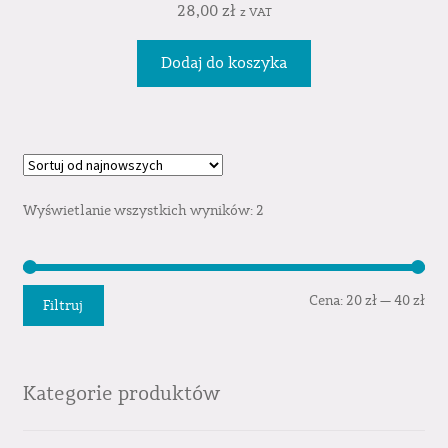
28,00
zł
z VAT
Dodaj do koszyka
Wyświetlanie wszystkich wyników: 2
Cen
Cen
Cena:
20 zł
—
40 zł
Filtruj
min
mak
Kategorie produktów