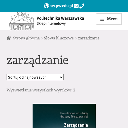
ow.pw.edu.pl
Przejdź
Przejdź
Menu
do
do
nawigacji
treści
Start
Strona główna
Słowa kluczowe
zarządzanie
Produkty
zarządzanie
Moje konto
Obserwowane
Wyświetlanie wszystkich wyników: 2
Sklep dla jednostek PW »