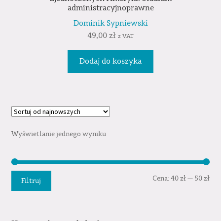
administracyjnoprawne
Dominik Sypniewski
49,00
zł
z VAT
Dodaj do koszyka
Wyświetlanie jednego wyniku
Cen
Cen
Cena:
40 zł
—
50 zł
Filtruj
min
mak