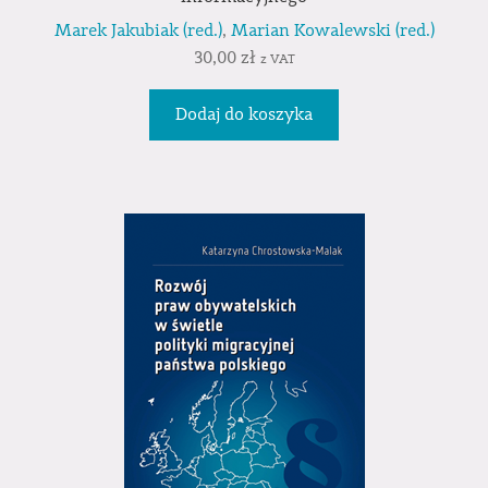
Marek Jakubiak (red.)
,
Marian Kowalewski (red.)
30,00
zł
z VAT
Dodaj do koszyka