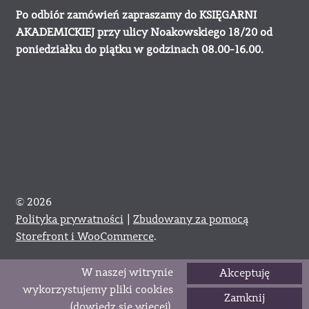
Po odbiór zamówień zapraszamy do KSIĘGARNI
AKADEMICKIEJ przy ulicy Noakowskiego 18/20 od
poniedziałku do piątku w godzinach 08.00-16.00.
© 2026
Polityka prywatności
Zbudowany za pomocą
Storefront i WooCommerce
.
W naszej witrynie
Akceptuję
0
wykorzystujemy pliki cookies
Zamknij
Szukaj:
Szukaj
(
dowiedz się więcej
).