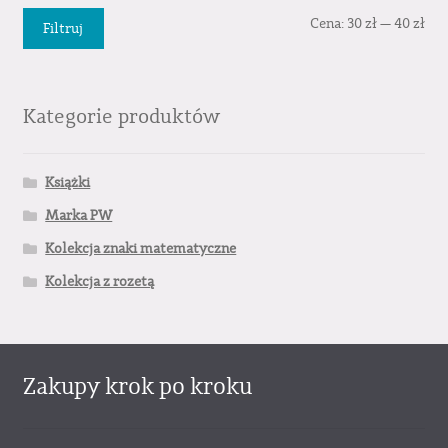
Cen
Cen
Cena:
30 zł
—
40 zł
Filtruj
min
mak
Kategorie produktów
Książki
Marka PW
Kolekcja znaki matematyczne
Kolekcja z rozetą
Zakupy krok po kroku