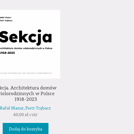
kcja. Architektura domów
ielorodzinnych w Polsce
1918-2023
Rafał Mazur
,
Piotr Trębacz
60,00
zł
z VAT
Dodaj do koszyka