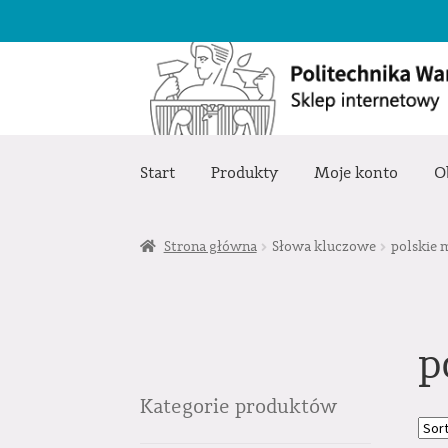
Przejdź
Przejdź
do
do
nawigacji
treści
Start
Produkty
Moje konto
O
Strona główna
Słowa kluczowe
polskie 
p
Kategorie produktów