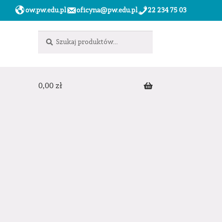
ow.pw.edu.pl
oficyna@pw.edu.pl
22 234 75 03
Szukaj:
Szukaj
0,00
zł