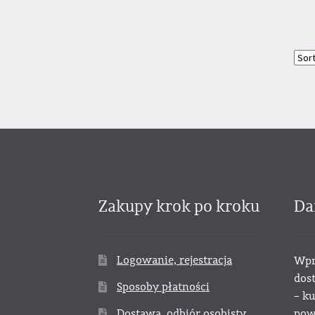
Zakupy krok po kroku
Da
Logowanie, rejestracja
Wpr
dos
Sposoby płatności
– k
Dostawa, odbiór osobisty
powy