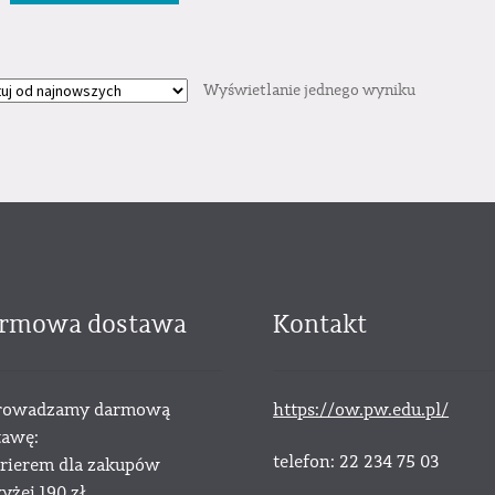
Wyświetlanie jednego wyniku
rmowa dostawa
Kontakt
owadzamy darmową
https://ow.pw.edu.pl/
tawę:
telefon: 22 234 75 03
urierem dla zakupów
żej 190 zł.