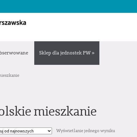
bserwowane
Sklep dla jednostek PW »
mieszkanie
olskie mieszkanie
Wyświetlanie jednego wyniku