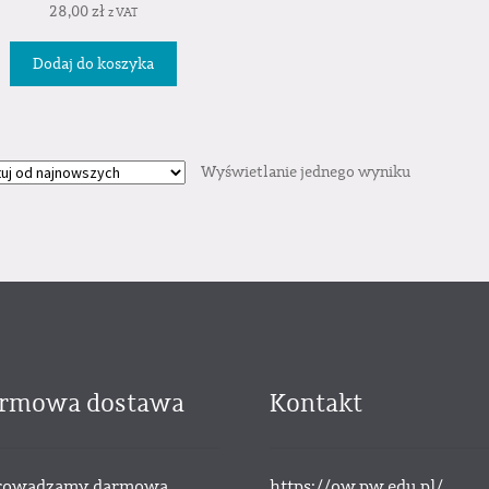
28,00
zł
z VAT
Dodaj do koszyka
Wyświetlanie jednego wyniku
rmowa dostawa
Kontakt
owadzamy darmową
https://ow.pw.edu.pl/