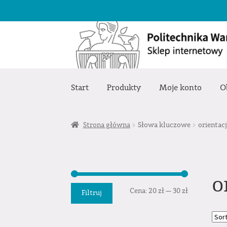
Przejdź
Przejdź
do
do
nawigacji
treści
Start
Produkty
Moje konto
O
Strona główna
Słowa kluczowe
orientac
o
Cena
Cena
Cena:
20 zł
—
30 zł
Filtruj
min.
maks.