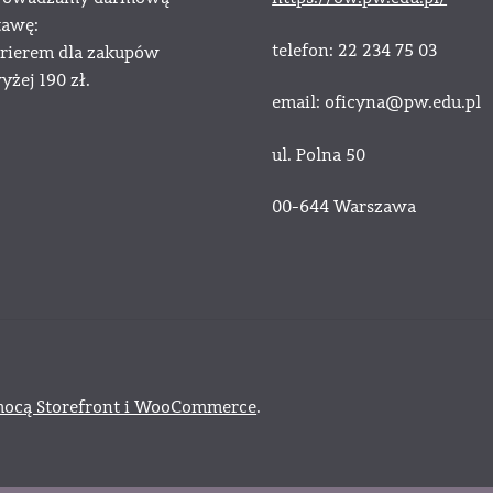
tawę:
telefon: 22 234 75 03
urierem dla zakupów
żej 190 zł.
email: oficyna@pw.edu.pl
ul. Polna 50
00-644 Warszawa
ocą Storefront i WooCommerce
.