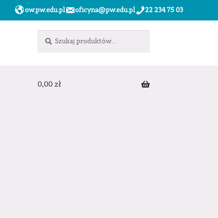
ow.pw.edu.pl
oficyna@pw.edu.pl
22 234 75 03
Szukaj:
Szukaj
0,00
zł