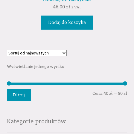
46,00
zł
z VAT
Dodaj do koszyka
Wyświetlanie jednego wyniku
Cen
Cen
Cena:
40 zł
—
50 zł
Filtruj
min
mak
Kategorie produktów