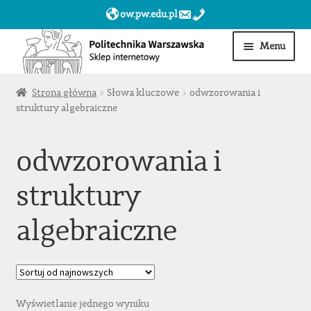
ow.pw.edu.pl
Przejdź
Przejdź
Menu
do
do
nawigacji
treści
Start
Strona główna
Słowa kluczowe
odwzorowania i
struktury algebraiczne
Produkty
odwzorowania i
Moje konto
struktury
Obserwowane
algebraiczne
Sklep dla jednostek PW »
Wyświetlanie jednego wyniku