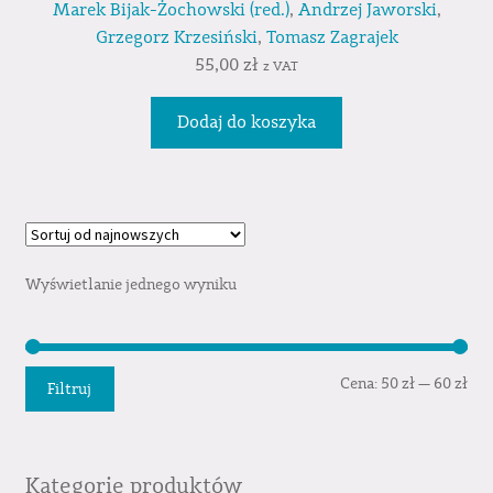
Marek Bijak-Żochowski (red.)
,
Andrzej Jaworski
,
Grzegorz Krzesiński
,
Tomasz Zagrajek
55,00
zł
z VAT
Dodaj do koszyka
Wyświetlanie jednego wyniku
Cen
Cen
Cena:
50 zł
—
60 zł
Filtruj
min
mak
Kategorie produktów