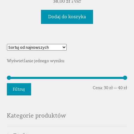
38,00
zł
z VAT
Dodaj do koszyka
Wyświetlanie jednego wyniku
Cen
Cen
Cena:
30 zł
—
40 zł
Filtruj
min
mak
Kategorie produktów