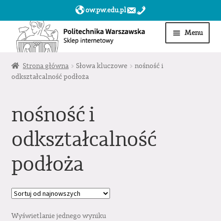
ow.pw.edu.pl
Przejdź
Przejdź
Menu
do
do
nawigacji
treści
Start
Strona główna
Słowa kluczowe
nośność i
odkształcalność podłoża
Produkty
nośność i
Moje konto
odkształcalność
Obserwowane
podłoża
Sklep dla jednostek PW »
Wyświetlanie jednego wyniku