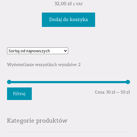
32,00
zł
z VAT
Dodaj do koszyka
Wyświetlanie wszystkich wyników: 2
Cen
Cen
Cena:
30 zł
—
50 zł
Filtruj
min
mak
Kategorie produktów