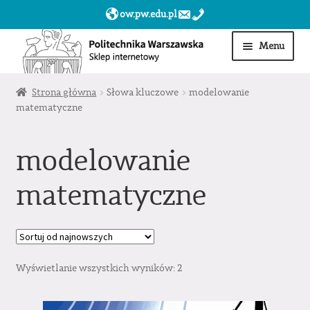
ow.pw.edu.pl
Przejdź
Przejdź
Menu
do
do
nawigacji
treści
Start
Strona główna
Słowa kluczowe
modelowanie
matematyczne
Produkty
modelowanie
Moje konto
matematyczne
Obserwowane
Sklep dla jednostek PW »
Wyświetlanie wszystkich wyników: 2